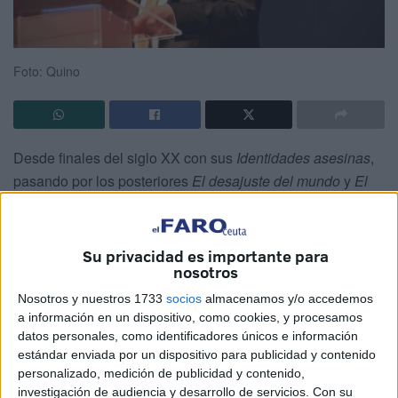
Foto: Quino
Desde finales del siglo XX con sus
Identidades asesinas
,
pasando por los posteriores
El desajuste del mundo
y
El
naufragio de las civilizaciones
, ya en el siglo XXI, Amin
Maalouf se preocupa por el concepto de la identidad como
elemento facetado del ser que no puede percibirse como
Su privacidad es importante para
nosotros
unicidad y menos aún como eliminación del otro. Desde
un punto de vista antropológico estos ensayos, en especial
Nosotros y nuestros 1733
socios
almacenamos y/o accedemos
el primero, obvian la igualmente multipolaridad que suele
a información en un dispositivo, como cookies, y procesamos
datos personales, como identificadores únicos e información
revestir la realidad del masacrador, en donde no solo la
estándar enviada por un dispositivo para publicidad y contenido
reducción de la identidad a un único vector es el
personalizado, medición de publicidad y contenido,
responsable de la actuación. De hecho para aproximarnos
investigación de audiencia y desarrollo de servicios.
Con su