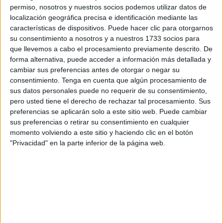
con objetividad a este fenómeno debemos respondernos a
permiso, nosotros y nuestros socios podemos utilizar datos de
localización geográfica precisa e identificación mediante las
las siguientes preguntas: ¿Quiénes propician la
características de dispositivos. Puede hacer clic para otorgarnos
construcción de las identidades asesinas? ¿Cuáles son
su consentimiento a nosotros y a nuestros 1733 socios para
éstas? ¿Qué relación existe entre ellas y el hundimiento de
que llevemos a cabo el procesamiento previamente descrito. De
las civilizaciones, especialmente las occidentales?
forma alternativa, puede acceder a información más detallada y
cambiar sus preferencias antes de otorgar o negar su
Curioso, o tal vez paradigmático, es que el autor trabaje,
consentimiento.
Tenga en cuenta que algún procesamiento de
sus datos personales puede no requerir de su consentimiento,
resida y publique en Francia donde está siendo realmente
pero usted tiene el derecho de rechazar tal procesamiento. Sus
complejo conseguir una interculturalidad y lograr que
preferencias se aplicarán solo a este sitio web. Puede cambiar
muchos franceses, dejen de ver a una parte de su
sus preferencias o retirar su consentimiento en cualquier
población como
bognoles
, palabra utilizada para designar
momento volviendo a este sitio y haciendo clic en el botón
"Privacidad" en la parte inferior de la página web.
despectivamente a los nativos árabes del norte de África,
fruto de su pasado colonial.
Amin, que casi rima con Lamine, del que luego hablaré,
con orgullo, no analiza con la suficiente profundidad el
papel de los Estados Nación o de las visiones
colonialistas en la creación y propagación de esas