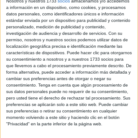
Nosotros y nuestros 1733
socios
almacenamos y/o accedemos
Tener identidad no es el problema. Amar tu cultura no es el
a información en un dispositivo, como cookies, y procesamos
problema. Sentirte parte de una tierra, de una historia, de
datos personales, como identificadores únicos e información
una lengua o de una fe tampoco lo es. El problema
estándar enviada por un dispositivo para publicidad y contenido
personalizado, medición de publicidad y contenido,
empieza cuando todo eso se usa para mirar por encima
investigación de audiencia y desarrollo de servicios.
Con su
del hombro a los demás. Cuando se cree que para querer
permiso, nosotros y nuestros socios podemos utilizar datos de
lo propio hay que rechazar lo ajeno. Cuando el orgullo se
localización geográfica precisa e identificación mediante las
transforma en desprecio. Ahí empieza el daño. Ahí nacen
características de dispositivos. Puede hacer clic para otorgarnos
su consentimiento a nosotros y a nuestros 1733 socios para
el racismo, la xenofobia, la islamofobia y tantas otras
que llevemos a cabo el procesamiento previamente descrito. De
formas de odio que siguen ensuciando la convivencia.
forma alternativa, puede acceder a información más detallada y
cambiar sus preferencias antes de otorgar o negar su
La islamofobia, por ejemplo, no nace del conocimiento,
consentimiento.
Tenga en cuenta que algún procesamiento de
sino del prejuicio. Nace de repetir ideas sin entender a las
sus datos personales puede no requerir de su consentimiento,
personas que hay detrás. De convertir una religión entera
pero usted tiene el derecho de rechazar tal procesamiento. Sus
preferencias se aplicarán solo a este sitio web. Puede cambiar
en sospecha. De mirar a millones de personas a través del
sus preferencias o retirar su consentimiento en cualquier
filtro del miedo, como si todas tuvieran que cargar con la
momento volviendo a este sitio y haciendo clic en el botón
culpa de estereotipos que no les pertenecen. Y eso,
"Privacidad" en la parte inferior de la página web.
además de injusto, es profundamente cruel. Porque nadie
debería tener que dar explicaciones por su nombre, por su