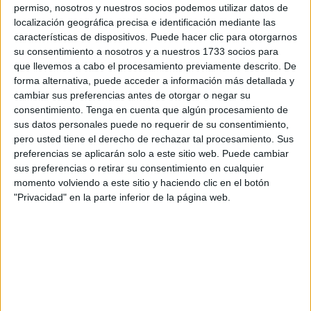
permiso, nosotros y nuestros socios podemos utilizar datos de
localización geográfica precisa e identificación mediante las
características de dispositivos. Puede hacer clic para otorgarnos
su consentimiento a nosotros y a nuestros 1733 socios para
que llevemos a cabo el procesamiento previamente descrito. De
forma alternativa, puede acceder a información más detallada y
cambiar sus preferencias antes de otorgar o negar su
Tras múltiples vicisitudes, asume que los
consentimiento.
Tenga en cuenta que algún procesamiento de
Pliegos para dos piscinas no sirven con la
sus datos personales puede no requerir de su consentimiento,
pero usted tiene el derecho de rechazar tal procesamiento. Sus
del ‘Díaz-Flor’ cerrada
preferencias se aplicarán solo a este sitio web. Puede cambiar
sus preferencias o retirar su consentimiento en cualquier
El Instituto Ceutí de Deportes (ICD) ha decidido desistir de
momento volviendo a este sitio y haciendo clic en el botón
"Privacidad" en la parte inferior de la página web.
la licitación del contrato para la prestación del servicio de
monitores de natación y socorristas que, tras una primera
intentona fallida, retomó en agosto pasado después de
años de prestación sin contrato por parte de ‘Arasti Barca’.
El organismo autónomo ha asumido, tras mil y una
vicisitudes con este tema, que los Pliegos elaborados para