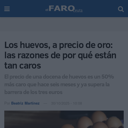
Los huevos, a precio de oro:
las razones de por qué están
tan caros
El precio de una docena de huevos es un 50%
más caro que hace seis meses y ya supera la
barrera de los tres euros
Por
Beatriz Martínez
30/10/2025 - 10:08