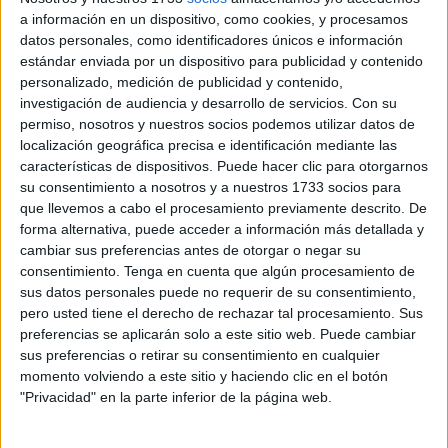
a información en un dispositivo, como cookies, y procesamos
el
encarecimiento de un producto indispensable
en la
datos personales, como identificadores únicos e información
alimentación y rico en proteínas de gran calidad: el
huevo
.
estándar enviada por un dispositivo para publicidad y contenido
personalizado, medición de publicidad y contenido,
Se trata la segunda
subida de precio
en lo que va de año,
investigación de audiencia y desarrollo de servicios.
Con su
que representa un
incremento del 50 por ciento
ya que
permiso, nosotros y nuestros socios podemos utilizar datos de
ha aumentado un euro respecto a hace seis meses.
localización geográfica precisa e identificación mediante las
características de dispositivos. Puede hacer clic para otorgarnos
El Observatorio de Precios de Supermercados de la
su consentimiento a nosotros y a nuestros 1733 socios para
organización refleja los datos de la subida del
precio
que llevemos a cabo el procesamiento previamente descrito. De
forma alternativa, puede acceder a información más detallada y
medio de la docena de huevos. Los que más han notado
cambiar sus preferencias antes de otorgar o negar su
este incremento son los de talla M, aumentando un euro su
consentimiento.
Tenga en cuenta que algún procesamiento de
valor (
de 2,14 euros en febrero a 3,14 en octubre
).
sus datos personales puede no requerir de su consentimiento,
Mientras que aquellos de talla L, cuestan 0,92 euros (de
pero usted tiene el derecho de rechazar tal procesamiento. Sus
preferencias se aplicarán solo a este sitio web. Puede cambiar
2,33 a 3,25 euros).
sus preferencias o retirar su consentimiento en cualquier
momento volviendo a este sitio y haciendo clic en el botón
Aunque no se trata de un aumento puntual, sino que el
"Privacidad" en la parte inferior de la página web.
precio de estos lleva subiendo desde 2021, lo que supone
que los huevos M, los más baratos, llevan acumulados un