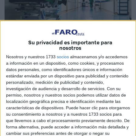
Su privacidad es importante para
nosotros
Nosotros y nuestros 1733
socios
almacenamos y/o accedemos
Imagen cedida
a información en un dispositivo, como cookies, y procesamos
datos personales, como identificadores únicos e información
estándar enviada por un dispositivo para publicidad y contenido
personalizado, medición de publicidad y contenido,
investigación de audiencia y desarrollo de servicios.
Con su
Ocho sindicatos profesionales del sector sanitario de
permiso, nosotros y nuestros socios podemos utilizar datos de
Marruecos han anunciado dos nuevas huelgas nacionales
localización geográfica precisa e identificación mediante las
para las próximas dos semanas en los centros
características de dispositivos. Puede hacer clic para otorgarnos
su consentimiento a nosotros y a nuestros 1733 socios para
hospitalarios de todo el territorio a excepción de los
que llevemos a cabo el procesamiento previamente descrito. De
departamentos de Urgencias y Recuperación.
forma alternativa, puede acceder a información más detallada y
cambiar sus preferencias antes de otorgar o negar su