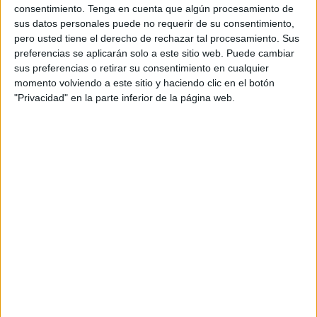
Según explican las propias agrupaciones, estas tendrán
consentimiento.
Tenga en cuenta que algún procesamiento de
una duración total de cuatro días y se dividirán en dos,
sus datos personales puede no requerir de su consentimiento,
siendo las primeras fechas el miércoles y el jueves de la
pero usted tiene el derecho de rechazar tal procesamiento. Sus
preferencias se aplicarán solo a este sitio web. Puede cambiar
semana que viene, seguida de una en fechas similares
sus preferencias o retirar su consentimiento en cualquier
para la siguiente.
momento volviendo a este sitio y haciendo clic en el botón
"Privacidad" en la parte inferior de la página web.
El paro sanitario surge a la luz del conflicto que existe
entre los sindicatos de este sector y el gobierno marroquí
en diferentes aspectos relacionados con cuestiones
financieras, entre la que se encuentra el aumento del
salario, estimado en unos 1.500 dirhams.
Sobre esta polémica, los dirigentes propusieron una
solución de solventar esta deuda en dos pagos, algo que
las formaciones ven insuficiente y exigen un pago único.
Mustafa El-Shenawy, secretario general del Sindicato
Nacional de la Salud del país vecino, ha indicado que la
huelga se produce después de que “el gobierno continúa