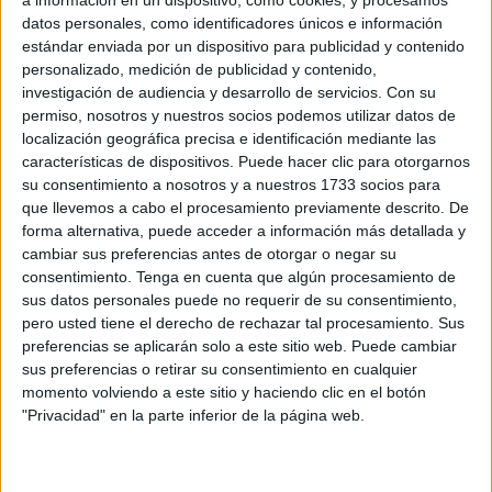
a información en un dispositivo, como cookies, y procesamos
que han compartido malos y buenos momentos en el duro
datos personales, como identificadores únicos e información
viaje en busca de una vida mejor.
estándar enviada por un dispositivo para publicidad y contenido
Ayer les tocó el turno a 24 malienses, quienes embarcaron
personalizado, medición de publicidad y contenido,
en dirección a la península para ser acogidos por centros
investigación de audiencia y desarrollo de servicios.
Con su
permiso, nosotros y nuestros socios podemos utilizar datos de
de oenegés. Muchos de ellos ya acudieron a la Estación
localización geográfica precisa e identificación mediante las
Marítima el pasado jueves, pero en aquella ocasión era
características de dispositivos. Puede hacer clic para otorgarnos
para despedir a otros 22 subsaharianos, 19 de ellos
su consentimiento a nosotros y a nuestros 1733 socios para
paisanos suyos, que salieron de Ceuta. “Hoy sí es nuestro
que llevemos a cabo el procesamiento previamente descrito. De
forma alternativa, puede acceder a información más detallada y
día; ya nos toca salir”, decía ayer uno de los malienses
cambiar sus preferencias antes de otorgar o negar su
para explicar que ya sí había llegado su momento de
consentimiento.
Tenga en cuenta que algún procesamiento de
cruzar el Estrecho.
sus datos personales puede no requerir de su consentimiento,
Una vez más, el Puerto fue testigo de la comunión
pero usted tiene el derecho de rechazar tal procesamiento. Sus
preferencias se aplicarán solo a este sitio web. Puede cambiar
existente entre los ciudadanos de Mali acogidos en el
sus preferencias o retirar su consentimiento en cualquier
CETI, una relación que se hace aún más estrecha en el
momento volviendo a este sitio y haciendo clic en el botón
mes sagrado del Ramadán. Apretones de manos y
"Privacidad" en la parte inferior de la página web.
abrazos significaban una despedida que todos esperan
que no sea definitiva y poder reencontrarse ya fuera de