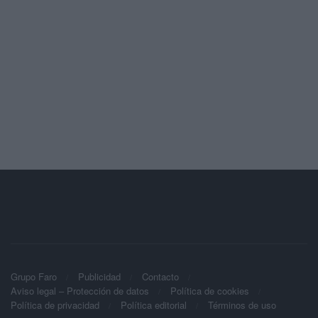
Grupo Faro
Publicidad
Contacto
Aviso legal – Protección de datos
Política de cookies
Política de privacidad
Política editorial
Términos de uso