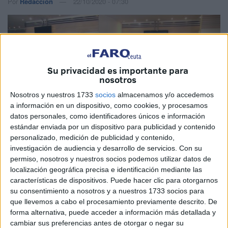
Por
Redacción
22/10/2020 - 07:30
Su privacidad es importante para
nosotros
Nosotros y nuestros 1733
socios
almacenamos y/o accedemos
a información en un dispositivo, como cookies, y procesamos
datos personales, como identificadores únicos e información
estándar enviada por un dispositivo para publicidad y contenido
personalizado, medición de publicidad y contenido,
Archivo
investigación de audiencia y desarrollo de servicios.
Con su
permiso, nosotros y nuestros socios podemos utilizar datos de
localización geográfica precisa e identificación mediante las
características de dispositivos. Puede hacer clic para otorgarnos
su consentimiento a nosotros y a nuestros 1733 socios para
El consejo de administración de la sociedad Puerta de
que llevemos a cabo el procesamiento previamente descrito. De
África, que gestiona el
hotel
del mismo nombre en Ceuta,
forma alternativa, puede acceder a información más detallada y
se ha reunido este jueves para analizar las cuentas,
cambiar sus preferencias antes de otorgar o negar su