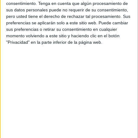
consentimiento.
Tenga en cuenta que algún procesamiento de
aprobar el código ético de la sociedad, dar cuenta de otros
sus datos personales puede no requerir de su consentimiento,
asuntos relacionados con actuaciones previstas para
pero usted tiene el derecho de rechazar tal procesamiento. Sus
mejorar la eficiencia energética del edificio y el plan de
preferencias se aplicarán solo a este sitio web. Puede cambiar
medidas
anticovid
.
sus preferencias o retirar su consentimiento en cualquier
momento volviendo a este sitio y haciendo clic en el botón
Respecto a las cuentas
, el gerente de la sociedad,
"Privacidad" en la parte inferior de la página web.
Santiago Ramírez, ha explicado a los miembros del
consejo que, hasta el inicio de la pandemia, el hotel había
registrado un incremento en los ingresos y en ocupación
(un 3,1 por ciento más), a pesar de las dificultades que,
desde finales del verano anterior, se venían padeciendo en
el tránsito de la
frontera
y en el acceso de turistas a la
ciudad.
Plan de contingencia y medidas antiCOVID
Por otra parte, y en lo que atañe al plan de contingencia y
medidas antiCOVID, ha recordado que el hotel mantuvo a