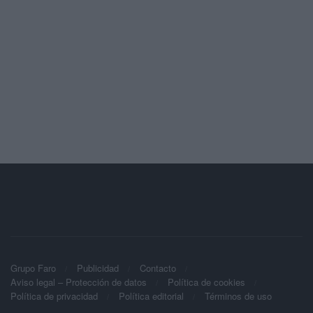
Grupo Faro
Publicidad
Contacto
Aviso legal – Protección de datos
Política de cookies
Política de privacidad
Política editorial
Términos de uso