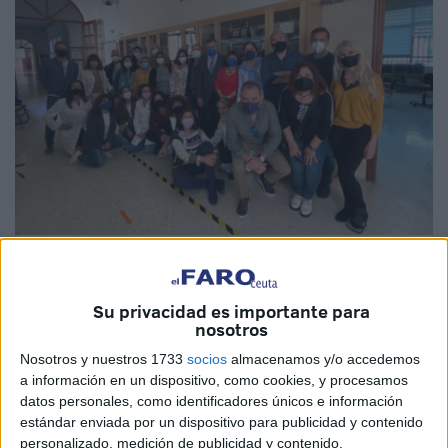
Su privacidad es importante para
nosotros
Ayer mi compañera, nuestra compañera Rafi Carrasco, fue
Nosotros y nuestros 1733
socios
almacenamos y/o accedemos
homenajeada por el IES Siete Colinas. Al igual que se
a información en un dispositivo, como cookies, y procesamos
viene haciendo todos los años con los docentes que se
datos personales, como identificadores únicos e información
jubilan, el centro organiza un acto lleno de emotividad y
estándar enviada por un dispositivo para publicidad y contenido
nostalgias contenidas, y más en tiempo de pandemia.
personalizado, medición de publicidad y contenido,