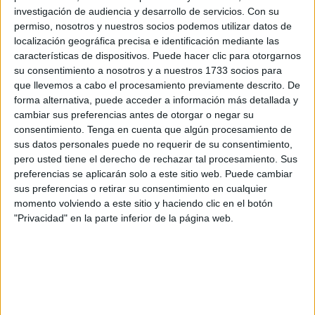
investigación de audiencia y desarrollo de servicios.
Con su
Desde que pisé tierra ceutí, he compartido con mi
permiso, nosotros y nuestros socios podemos utilizar datos de
compañera infinidad de anécdotas y recuerdos que han
localización geográfica precisa e identificación mediante las
características de dispositivos. Puede hacer clic para otorgarnos
jalonado un mundo mágico, una “Albanta” imaginaria y real
su consentimiento a nosotros y a nuestros 1733 socios para
como la que compuso Aute en una canción dedicada a su
que llevemos a cabo el procesamiento previamente descrito. De
hijo.
forma alternativa, puede acceder a información más detallada y
cambiar sus preferencias antes de otorgar o negar su
Desde el primer día que coincidimos en la Sala de
consentimiento.
Tenga en cuenta que algún procesamiento de
Profesores del Siete Colinas, nos unió una amistad, una
sus datos personales puede no requerir de su consentimiento,
pero usted tiene el derecho de rechazar tal procesamiento. Sus
camaradería y complicidad que se sigue manteniendo
preferencias se aplicarán solo a este sitio web. Puede cambiar
hasta el día de hoy.
sus preferencias o retirar su consentimiento en cualquier
momento volviendo a este sitio y haciendo clic en el botón
Rafi nació en Setenil, un pueblo de la Andalucia profunda
"Privacidad" en la parte inferior de la página web.
lleno de tradiciones y leyendas. Su padre puso empeño
en que sus hijas estudiaran y se alejaran de un ambiente
rural con poca proyección cosmopolita.
Así, marchó a Málaga, una ciudad muy desconocida y
literaria, como la Barcelona que contara Carmen Laforet