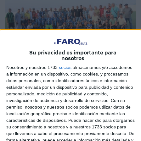
Su privacidad es importante para
nosotros
Fotos: Abdeselam Mohamed
Nosotros y nuestros 1733
socios
almacenamos y/o accedemos
a información en un dispositivo, como cookies, y procesamos
datos personales, como identificadores únicos e información
estándar enviada por un dispositivo para publicidad y contenido
Este fin de semana también tuvo protagonismo
un técnico
personalizado, medición de publicidad y contenido,
y un árbitro
de Ceuta. Tayo y Kahsen estuvieron
investigación de audiencia y desarrollo de servicios.
Con su
permiso, nosotros y nuestros socios podemos utilizar datos de
presentes en un encuentro homenaje a Absalam Furkal,
localización geográfica precisa e identificación mediante las
tras su fallecimiento hace apenas cuatro años.
características de dispositivos. Puede hacer clic para otorgarnos
su consentimiento a nosotros y a nuestros 1733 socios para
El homenaje fue
un partido amistoso
entre el El Amal
que llevemos a cabo el procesamiento previamente descrito. De
Club contra
Atlético Tetuán
, ambos de veteranos, en el
forma alternativa, puede acceder a información más detallada y