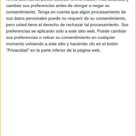
campo de Haidra de Fnideq. El partido era la excusa para
cambiar sus preferencias antes de otorgar o negar su
recordar a una persona que siempre jugó en este equipo y
consentimiento.
Tenga en cuenta que algún procesamiento de
sus datos personales puede no requerir de su consentimiento,
que por desgracia ya no está con nosotros.
pero usted tiene el derecho de rechazar tal procesamiento. Sus
preferencias se aplicarán solo a este sitio web. Puede cambiar
Mohamed Kahsen fue el encargado de dirigir la contienda.
sus preferencias o retirar su consentimiento en cualquier
De nuevo se contó con uno de los veteranos del arbitraje
momento volviendo a este sitio y haciendo clic en el botón
ceutí, que además recibió un obsequio por parte de la
"Privacidad" en la parte inferior de la página web.
organización del evento. El trenzillas se mostró muy
contento de poder actuar en un homenaje de estas
características y que intentará siempre ayudar en la
medida de lo posible.
Igualmente, Tayo recibió un recuerdo por parte de la
organización después de los años dedicados a uno de los
clubes de Marruecos, Nadi Fnideq. Actualmente muchos
de los futbolistas que estuvieron en el encuentro pasaron
por las manos del entrenador en los años 1991-1922.