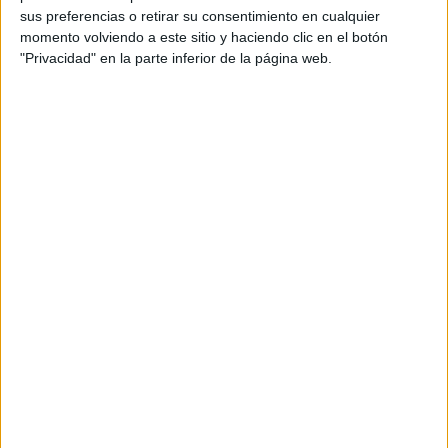
sus preferencias o retirar su consentimiento en cualquier
momento volviendo a este sitio y haciendo clic en el botón
"Privacidad" en la parte inferior de la página web.
El plazo de ejecución se establece en dos meses a partir
de la firma del contrato y la entrega de la obra se realizará
en Ceuta en el plazo máximo de tres meses a contar
desde la formalización del contrato.
La escultura tendrá carácter exclusivo y será modelo
original y único para la Ciudad, por lo que estará prohibido
realizar copias sin autorización expresa. Será también la
Ciudad la que se encargará de la instalación de la obra.
En el blog Manuel Sánchez Ordoñez ‘Manolo El
Almendrita’ se recoge la vida de este popular personaje
ceutí, que cuando estuvo en activo fue guardia urbano. Se