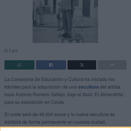
El Faro
La Consejería de Educación y Cultura ha iniciado los
trámites para la adquisición de una
escultura
del artista
local Antonio Romero Vallejo, bajo el título ‘El Almendrita’,
para su exposición en Ceuta.
El coste será de 48.000 euros y la nueva escultura se
exhibirá de forma permanente en nuestra ciudad,
concretamente en la zona peatonal que discurre a lo largo