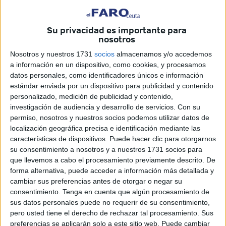
del Paseo de las Palmeras.
Su privacidad es importante para
La escultura estará realizada en bronce, a la cera perdida
nosotros
y tendrá unas dimensiones de 1,20x1,00 metro de base y
Nosotros y nuestros 1731
socios
almacenamos y/o accedemos
1,30 de altura.
a información en un dispositivo, como cookies, y procesamos
datos personales, como identificadores únicos e información
Representa la figura sentada de Manuel Sánchez
estándar enviada por un dispositivo para publicidad y contenido
Ordoñez, popularmente conocido como ‘El Almendrita’, un
personalizado, medición de publicidad y contenido,
personaje local de Ceuta que vendía garrapiñadas en el
investigación de audiencia y desarrollo de servicios.
Con su
Paseo de las Palmeras.
permiso, nosotros y nuestros socios podemos utilizar datos de
localización geográfica precisa e identificación mediante las
características de dispositivos. Puede hacer clic para otorgarnos
su consentimiento a nosotros y a nuestros 1731 socios para
que llevemos a cabo el procesamiento previamente descrito. De
forma alternativa, puede acceder a información más detallada y
cambiar sus preferencias antes de otorgar o negar su
consentimiento.
Tenga en cuenta que algún procesamiento de
sus datos personales puede no requerir de su consentimiento,
pero usted tiene el derecho de rechazar tal procesamiento. Sus
preferencias se aplicarán solo a este sitio web. Puede cambiar