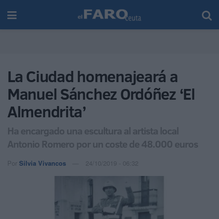
La Ciudad homenajeará a
Manuel Sánchez Ordóñez ‘El
Almendrita’
Ha encargado una escultura al artista local
Antonio Romero por un coste de 48.000 euros
Por
Silvia Vivancos
24/10/2019 - 06:32