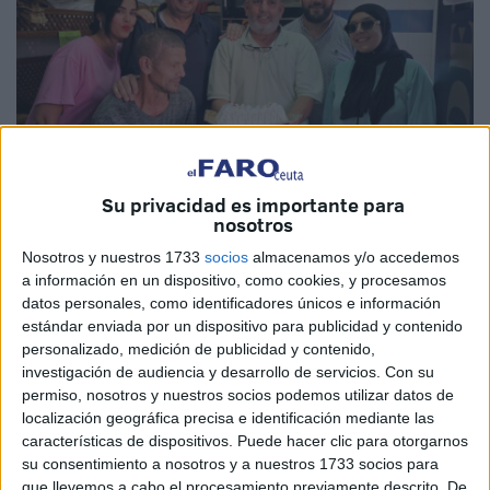
Su privacidad es importante para
nosotros
Nosotros y nuestros 1733
socios
almacenamos y/o accedemos
a información en un dispositivo, como cookies, y procesamos
Imagen cedida
datos personales, como identificadores únicos e información
estándar enviada por un dispositivo para publicidad y contenido
personalizado, medición de publicidad y contenido,
investigación de audiencia y desarrollo de servicios.
Con su
permiso, nosotros y nuestros socios podemos utilizar datos de
El encargado del
supermercado La Reina
, Abdelilah
, se
localización geográfica precisa e identificación mediante las
jubiló este viernes y son muchos los que han querido
características de dispositivos. Puede hacer clic para otorgarnos
reconocer su trabajo
desempeñado y así lo han
su consentimiento a nosotros y a nuestros 1733 socios para
trasladado con esta dedicatoria comunicada a
El Faro de
que llevemos a cabo el procesamiento previamente descrito. De