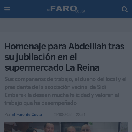
Homenaje para Abdelilah tras
su jubilación en el
supermercado La Reina
Sus compañeros de trabajo, el dueño del local y el
presidente de la asociación vecinal de Sidi
Embarek le desean mucha felicidad y valoran el
trabajo que ha desempeñado
Por
El Faro de Ceuta
29/08/2025 - 22:51