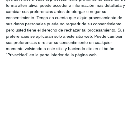
forma alternativa, puede acceder a información más detallada y
Ceuta
.
cambiar sus preferencias antes de otorgar o negar su
consentimiento.
Tenga en cuenta que algún procesamiento de
Querían reconocerle así su trabajo después de mucho
sus datos personales puede no requerir de su consentimiento,
tiempo. Por eso le han mostrado su
agradecimiento
a esa
pero usted tiene el derecho de rechazar tal procesamiento. Sus
buena labor que hacía en su puesto y las ganas con las
preferencias se aplicarán solo a este sitio web. Puede cambiar
que venía a trabajar cada día.
sus preferencias o retirar su consentimiento en cualquier
momento volviendo a este sitio y haciendo clic en el botón
En esta nueva etapa, le desean
muchísima salud y
"Privacidad" en la parte inferior de la página web.
felicidad
junto a su familia.
Un mensaje de cariño
Este mensaje de apoyo y cariño se lo trasladan
sus
compañeros
, el
dueño del supermercado La Reina
,
Yamal Sadik, además del presidente de la
asociación de
vecinos
de
Sidi Embarek
, Abbdellah Mustafa.
Mustafa lo hace en nombre de los vecinos del
barrio
,