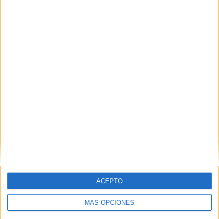
de mermelada y miel
HACE 1 DÍA
La Cámara de Comercio de Ceuta crea la
Oficina de Atención al Empresario frente
a la crisis
HACE 3 DÍAS
El mensaje que se hace viral en Ceuta:
"No dejéis de salir a la calle, lo contrario
sería entregar nuestra tierra"
HACE 3 DÍAS
El Ingreso Mínimo Vital llega a 3.221
hogares y 13.005 personas en Ceuta en
julio
HACE 3 DÍAS
ACEPTO
MÁS OPCIONES
Comments
2