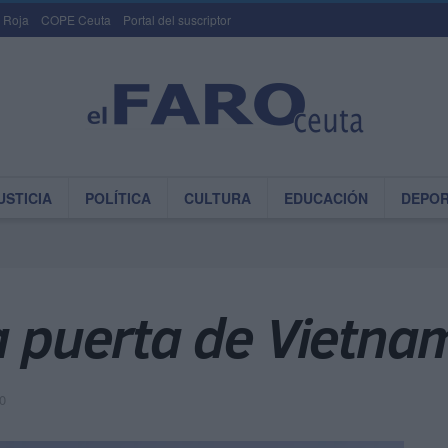
 Roja
COPE Ceuta
Portal del suscriptor
USTICIA
POLÍTICA
CULTURA
EDUCACIÓN
DEPO
a puerta de Vietna
0