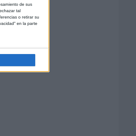
esamiento de sus
echazar tal
erencias o retirar su
vacidad" en la parte