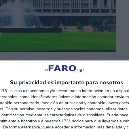
icación tras la guerra de Vietnam es la ciudad más
 Llego a la ciudad acompañado por el caudaloso rio
i hostal fue una caótica aventura. Para colmo mi hostal
Su privacidad es importante para nosotros
e música, gritos, claxon es ensordecedor. El hostal está
atas del tamaño de conejos que pululan por el hostal
s 1731
socios
almacenamos y/o accedemos a información en un disposit
sonales, como identificadores únicos e información estándar enviada 
Me ducho acompañado por una rata que me miraba como
ntenido personalizado, medición de publicidad y contenido, investigaci
o que puedo y al bajar la escalera me cruzo con otra que
os.
Con su permiso, nosotros y nuestros socios podemos utilizar datos 
s. En recepción me dan como solución a un gato gordo
identificación mediante las características de dispositivos. Puede hacer
no logro imaginármelo corriendo escaleras arriba
ntimiento a nosotros y a nuestros 1731 socios para que llevemos a ca
. De forma alternativa, puede acceder a información más detallada y 
to. En mi vida no he visto tantas ratas como en Ho Chi