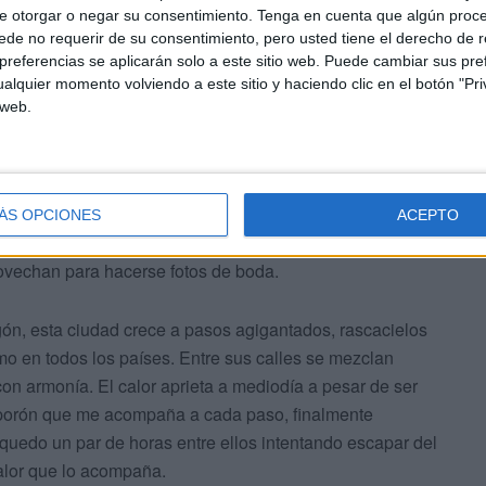
e otorgar o negar su consentimiento.
Tenga en cuenta que algún proc
n la población.
de no requerir de su consentimiento, pero usted tiene el derecho de r
referencias se aplicarán solo a este sitio web. Puede cambiar sus pref
alquier momento volviendo a este sitio y haciendo clic en el botón "Pri
 web.
 ciudad, tras unos kilómetros de caminata doy de frente
ÁS OPCIONES
ACEPTO
clara influencia francesa que es escoltado por jardines
rovechan para hacerse fotos de boda.
ón, esta ciudad crece a pasos agigantados, rascacielos
omo en todos los países. Entre sus calles se mezclan
on armonía. El calor aprieta a mediodía a pesar de ser
aporón que me acompaña a cada paso, finalmente
quedo un par de horas entre ellos intentando escapar del
calor que lo acompaña.