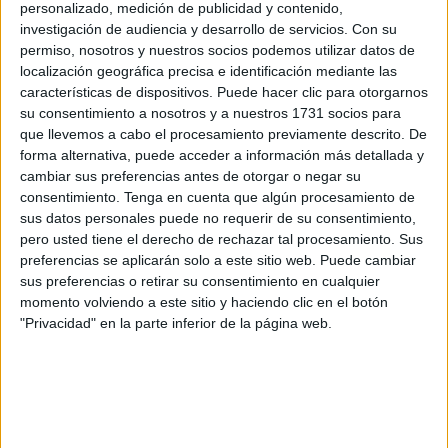
España (FHE)
, quien acudió en representación del
personalizado, medición de publicidad y contenido,
hinduismo en el país.
investigación de audiencia y desarrollo de servicios.
Con su
permiso, nosotros y nuestros socios podemos utilizar datos de
La invitación fue cursada por la
Conferencia Episcopal
localización geográfica precisa e identificación mediante las
características de dispositivos. Puede hacer clic para otorgarnos
Española
, logrando reunir a figuras prominentes de la
su consentimiento a nosotros y a nuestros 1731 socios para
empresa, los sindicatos y diversas tradiciones religiosas
que llevemos a cabo el procesamiento previamente descrito. De
como el judaísmo, el islam, el budismo y el cristianismo
forma alternativa, puede acceder a información más detallada y
evangélico.
cambiar sus preferencias antes de otorgar o negar su
consentimiento.
Tenga en cuenta que algún procesamiento de
Los líderes de estas confesiones ocuparon un lugar
sus datos personales puede no requerir de su consentimiento,
pero usted tiene el derecho de rechazar tal procesamiento. Sus
preferente en el protocolo, situándose en la cuarta fila, muy
preferencias se aplicarán solo a este sitio web. Puede cambiar
cerca del escenario principal.
sus preferencias o retirar su consentimiento en cualquier
momento volviendo a este sitio y haciendo clic en el botón
Visibilidad del hinduismo y
"Privacidad" en la parte inferior de la página web.
agradecimiento institucional
Tras el evento, el representante hindú y sacerdote ceutí
expresó la relevancia que supone para su comunidad