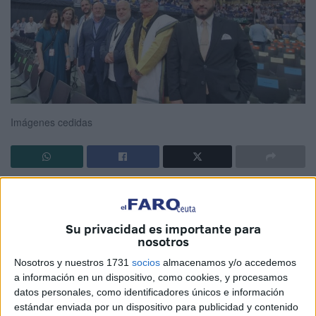
Imágenes cedidas
El
Movistar Arena de Madrid
acogió recientemente el
encuentro titulado
Tejer redes con el mundo de la
cultura, del arte, de la economía y del deporte
, presidido
Su privacidad es importante para
nosotros
por Su Santidad el
Papa León XIV
. Entre las
personalidades invitadas, destacó la participación oficial
Nosotros y nuestros 1731
socios
almacenamos y/o accedemos
a información en un dispositivo, como cookies, y procesamos
de
Juan Carlos Ramchandani
(Pandit Krishna Kripa
datos personales, como identificadores únicos e información
Dasa),
de Ceuta
, presidente de la
Federación Hindú de
estándar enviada por un dispositivo para publicidad y contenido