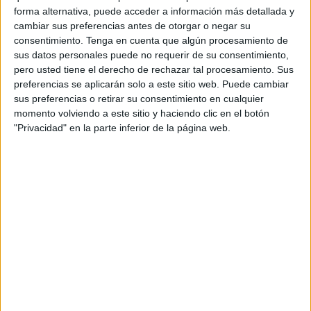
forma alternativa, puede acceder a información más detallada y
Al acto religioso han acudido un numeroso grupo de
cambiar sus preferencias antes de otorgar o negar su
personas entre quienes destacaban, por ir todos de
consentimiento.
Tenga en cuenta que algún procesamiento de
blanco, los miembros de la
Asociación Hijos de Nuestra
sus datos personales puede no requerir de su consentimiento,
Señora del Carmen
.
pero usted tiene el derecho de rechazar tal procesamiento. Sus
preferencias se aplicarán solo a este sitio web. Puede cambiar
Julia Regén Leiva, presidenta de la mencionada
sus preferencias o retirar su consentimiento en cualquier
momento volviendo a este sitio y haciendo clic en el botón
asociación ha hablado con FaroTV sobre la participación
"Privacidad" en la parte inferior de la página web.
de esta cofradía en la festividad, señalando que “hoy día
16 de julio hemos celebrado la misa de la Virgen del
Carmen, todos los años celebrábamos la misa de la Virgen
del Carmen y luego salíamos en procesión hasta la playa
de la Ribera y como estos dos años de pandemia no
hemos podido salir(…) pero la misa la hemos seguido
haciendo y hoy la hemos celebrado”.
Al finalizar la misa, el presbítero Francisco Fernández
Alcedo, deán de la Catedral de La Asunción de Ceuta, ha
procedido a bendecir unos escapularios para uso de