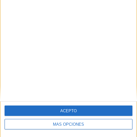
Tags:
Catedral
Hermandades y Cofradías
Virgen del Carmen
ACEPTO
Related
Posts
MÁS OPCIONES
La Misa Pontifical reúne a cientos de