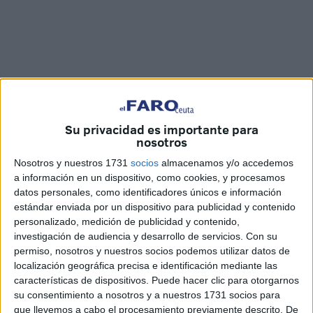
Su privacidad es importante para
nosotros
Nosotros y nuestros 1731
socios
almacenamos y/o accedemos
Imágenes: Marina Risco
a información en un dispositivo, como cookies, y procesamos
datos personales, como identificadores únicos e información
estándar enviada por un dispositivo para publicidad y contenido
personalizado, medición de publicidad y contenido,
investigación de audiencia y desarrollo de servicios.
Con su
Con otra eucaristía, esta vez en el
Santuario de Santa
permiso, nosotros y nuestros socios podemos utilizar datos de
María de África,
en la plaza de África, han terminado las
localización geográfica precisa e identificación mediante las
actividades con motivo de la
Virgen del Carmen
, Patrona
características de dispositivos. Puede hacer clic para otorgarnos
su consentimiento a nosotros y a nuestros 1731 socios para
de los Marineros, en Ceuta.
que llevemos a cabo el procesamiento previamente descrito. De