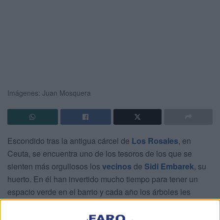
Imágenes: Juan Mosquera
Escondido tras la antigua cárcel de
Los Rosales
, en
Ceuta, se encuentra uno de los tesoros de los que se
sienten más orgullosos los
vecinos
de
Sidi Embarek
, su
huerto. En él han invertido mucho tiempo para tener un
espacio verde en el barrio y cada año los árboles les
recompensan con sus frutas.