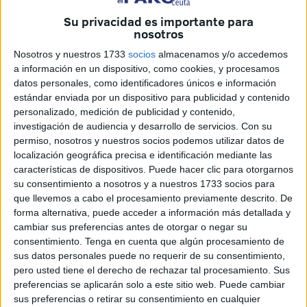
El presidente de la asociación de vecinos, Abdellah
Su privacidad es importante para
Mustafa, explica que en este
espacio verde
tienen
nosotros
diversos tipos de plantaciones como hierbabuena,
Nosotros y nuestros 1733
socios
almacenamos y/o accedemos
manzanos, aguacates, limoneros o naranjos, pero que su
a información en un dispositivo, como cookies, y procesamos
principal estrella son las higueras.
datos personales, como identificadores únicos e información
estándar enviada por un dispositivo para publicidad y contenido
personalizado, medición de publicidad y contenido,
investigación de audiencia y desarrollo de servicios.
Con su
permiso, nosotros y nuestros socios podemos utilizar datos de
localización geográfica precisa e identificación mediante las
características de dispositivos. Puede hacer clic para otorgarnos
su consentimiento a nosotros y a nuestros 1733 socios para
que llevemos a cabo el procesamiento previamente descrito. De
forma alternativa, puede acceder a información más detallada y
cambiar sus preferencias antes de otorgar o negar su
consentimiento.
Tenga en cuenta que algún procesamiento de
sus datos personales puede no requerir de su consentimiento,
pero usted tiene el derecho de rechazar tal procesamiento. Sus
preferencias se aplicarán solo a este sitio web. Puede cambiar
“Tenemos una gran variedad de árboles frutales y ahora
sus preferencias o retirar su consentimiento en cualquier