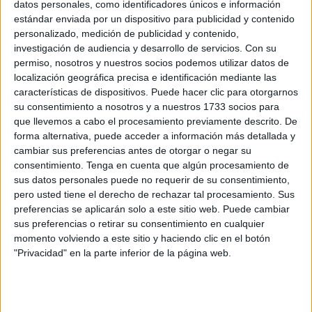
datos personales, como identificadores únicos e información
cobija. Y lo dice todo de aquellos que están obligados a
estándar enviada por un dispositivo para publicidad y contenido
velar por ellas, más allá de los “grandes proyectos” que se
personalizado, medición de publicidad y contenido,
investigación de audiencia y desarrollo de servicios.
Con su
acometen cuando entra el furor muretino debido a un
permiso, nosotros y nuestros socios podemos utilizar datos de
posible desplome. Así que ese aspecto descuidado que
localización geográfica precisa e identificación mediante las
parte de ellas tienen (paño del Chorrillo o Fuente Caballos,
características de dispositivos. Puede hacer clic para otorgarnos
por ejemplo) dice poco bueno de ese mantenimiento
su consentimiento a nosotros y a nuestros 1733 socios para
que llevemos a cabo el procesamiento previamente descrito. De
continuo que debería observarse y no se hace. Como
forma alternativa, puede acceder a información más detallada y
ejemplo los hierros y matojos que se dejan ver en muchos
cambiar sus preferencias antes de otorgar o negar su
sitios.
consentimiento.
Tenga en cuenta que algún procesamiento de
sus datos personales puede no requerir de su consentimiento,
pero usted tiene el derecho de rechazar tal procesamiento. Sus
preferencias se aplicarán solo a este sitio web. Puede cambiar
sus preferencias o retirar su consentimiento en cualquier
momento volviendo a este sitio y haciendo clic en el botón
"Privacidad" en la parte inferior de la página web.