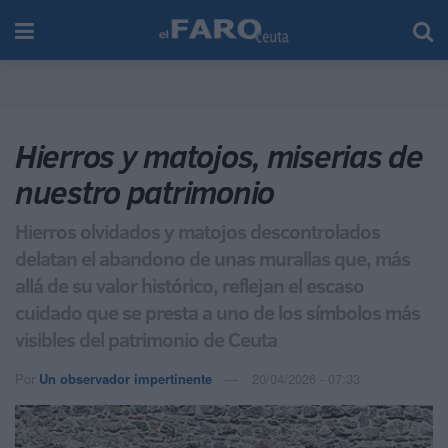
Hierros y matojos, miserias de
nuestro patrimonio
Hierros olvidados y matojos descontrolados
delatan el abandono de unas murallas que, más
allá de su valor histórico, reflejan el escaso
cuidado que se presta a uno de los símbolos más
visibles del patrimonio de Ceuta
Por
Un observador impertinente
20/04/2026 - 07:33