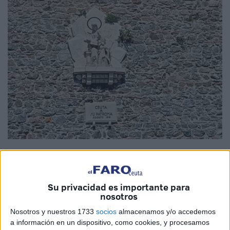
Imágenes cedidas
Su privacidad es importante para
nosotros
Nuestras murallas, sean Reales o no, representan no solo
Nosotros y nuestros 1733
socios
almacenamos y/o accedemos
un bien en sí mismas que estamos obligados a cuidar y
a información en un dispositivo, como cookies, y procesamos
proteger, son, además, expresión certera del pueblo que