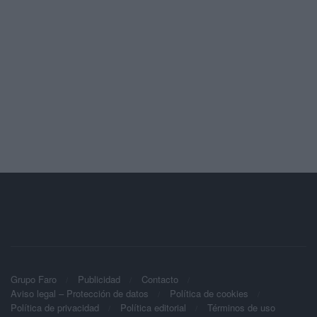
Grupo Faro
Publicidad
Contacto
Aviso legal – Protección de datos
Política de cookies
Política de privacidad
Política editorial
Términos de uso