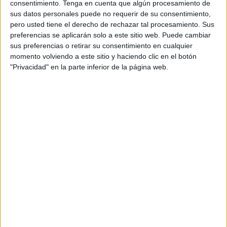
consentimiento.
Tenga en cuenta que algún procesamiento de
sus datos personales puede no requerir de su consentimiento,
pero usted tiene el derecho de rechazar tal procesamiento. Sus
preferencias se aplicarán solo a este sitio web. Puede cambiar
sus preferencias o retirar su consentimiento en cualquier
En medio de esta trágica situación nos encontramos
momento volviendo a este sitio y haciendo clic en el botón
también con gestos de heroísmo por parte de los guardias
"Privacidad" en la parte inferior de la página web.
civiles que viven en silencio y en primera persona este
drama humanitario en los "espigones de la muerte".
En nombre de la Asociación Unificada de Guardias Civiles
queremos expresar nuestra más sincera felicitación y
reconocimiento público a los componentes de las Patrullas
de Costas, pertenecientes a la Segunda Compañía de
Fiscal y Fronteras, por su valiente actuación humanitaria y
de salvamento en dos intervenciones en aguas de la bahía
sur, concretamente en la zona de costa próxima al hotel
Rufino.