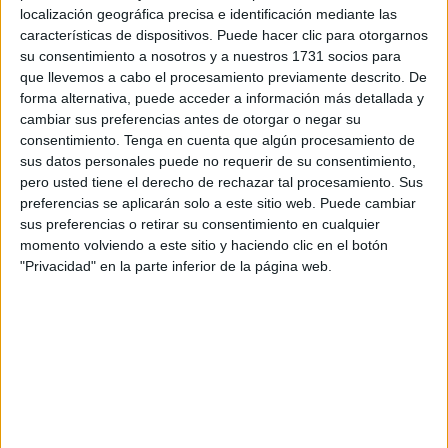
a aquellas personas que hacen lo moralmente correcto
localización geográfica precisa e identificación mediante las
características de dispositivos. Puede hacer clic para otorgarnos
pese a que esa acción puede suponerle un perjuicio para
su consentimiento a nosotros y a nuestros 1731 socios para
sí mismo pero aún sabiendo esto deciden actuar porque es
que llevemos a cabo el procesamiento previamente descrito. De
lo correcto.
forma alternativa, puede acceder a información más detallada y
cambiar sus preferencias antes de otorgar o negar su
Les daré un poco de contexto dando un pequeño rodeo
consentimiento.
Tenga en cuenta que algún procesamiento de
para llegar a donde quiero llegar, paciencia por favor.
sus datos personales puede no requerir de su consentimiento,
pero usted tiene el derecho de rechazar tal procesamiento. Sus
Podemos dividir las teorías éticas en dos grandes grupos
preferencias se aplicarán solo a este sitio web. Puede cambiar
las éticas formales o éticas del deber, estas dan una serie
sus preferencias o retirar su consentimiento en cualquier
de normas fijas que hay que cumplir porque son las que
momento volviendo a este sitio y haciendo clic en el botón
formalmente crean un mundo coherente. El otro gran grupo
"Privacidad" en la parte inferior de la página web.
son las materiales que son muy polimorfas pero que voy
destacar aquí las teorías consecuenciales, estas se
centran en los resultados de la acción y no en la acción
misma por lo que, en principio, no pueden dar reglas fijas
ya que hay que estar adaptándose a lo que sea mejor en
cada momento. Dicho de forma sencilla, las éticas
formales se centran en la acción sin mirar las