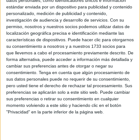
datos personales, como identificadores únicos e información
las armas, interviniendo con las tropas españolas en Italia,
estándar enviada por un dispositivo para publicidad y contenido
personalizado, medición de publicidad y contenido,
Alemania y Hungría.
investigación de audiencia y desarrollo de servicios.
Con su
permiso, nosotros y nuestros socios podemos utilizar datos de
Debido a su gran talento y elevado espíritu de servicio,
localización geográfica precisa e identificación mediante las
ascendió hasta capitán por sus propios méritos. Después
características de dispositivos. Puede hacer clic para otorgarnos
estuvo destinado en América, en 1553 en la isla de
su consentimiento a nosotros y a nuestros 1733 socios para
Margarita (Venezuela), contribuyendo, muy
que llevemos a cabo el procesamiento previamente descrito. De
forma alternativa, puede acceder a información más detallada y
destacadamente, en su defensa contra los ataques de los
cambiar sus preferencias antes de otorgar o negar su
numerosos corsarios franceses que atacaban y
consentimiento.
Tenga en cuenta que algún procesamiento de
despojaban de sus importantes cargamentos a
sus datos personales puede no requerir de su consentimiento,
embarcaciones españolas que hacían su singladura
pero usted tiene el derecho de rechazar tal procesamiento. Sus
preferencias se aplicarán solo a este sitio web. Puede cambiar
marinara en la ruta desde España, donde regresaban
sus preferencias o retirar su consentimiento en cualquier
cargadas. Después, intervino también en la defensa de la
momento volviendo a este sitio y haciendo clic en el botón
isla venezolana de Cumaná. Y, luego, en calidad de
"Privacidad" en la parte inferior de la página web.
teniente del capitán Salinas; pasó en 1555 a gobernar
Popayán, (Colombia), para contribuir a la conquista de
aquel territorio.