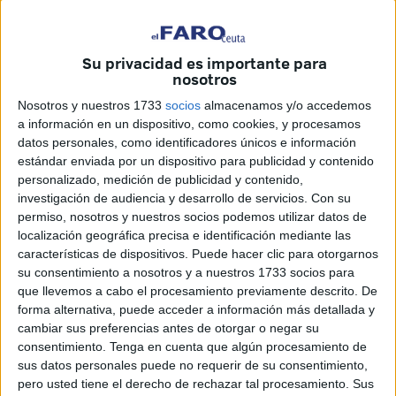
Su privacidad es importante para
nosotros
Nosotros y nuestros 1733
socios
almacenamos y/o accedemos
a información en un dispositivo, como cookies, y procesamos
datos personales, como identificadores únicos e información
estándar enviada por un dispositivo para publicidad y contenido
personalizado, medición de publicidad y contenido,
investigación de audiencia y desarrollo de servicios.
Con su
permiso, nosotros y nuestros socios podemos utilizar datos de
localización geográfica precisa e identificación mediante las
características de dispositivos. Puede hacer clic para otorgarnos
su consentimiento a nosotros y a nuestros 1733 socios para
El secretario general del PSOE de Ceuta, Manuel
que llevemos a cabo el procesamiento previamente descrito. De
Hernández, tras conocer las declaraciones del consejero
forma alternativa, puede acceder a información más detallada y
de Fomento, Néstor García, sobre la externalización de la
cambiar sus preferencias antes de otorgar o negar su
revisión de las ordenanzas urbanísticas, ha dicho que
consentimiento.
Tenga en cuenta que algún procesamiento de
sus datos personales puede no requerir de su consentimiento,
lamenta mucho que el responsable del área "esté
pero usted tiene el derecho de rechazar tal procesamiento. Sus
reconociendo su incapacidad manifiesta para gestionar