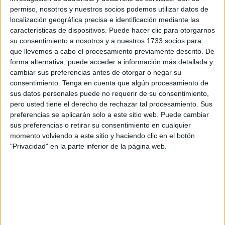
largo de esta pasada madrugada unos 15 miembros de la
permiso, nosotros y nuestros socios podemos utilizar datos de
localización geográfica precisa e identificación mediante las
junta de la cofradía.
características de dispositivos. Puede hacer clic para otorgarnos
su consentimiento a nosotros y a nuestros 1733 socios para
El ‘Corpus Chico’ ha comenzado con la celebración de la
que llevemos a cabo el procesamiento previamente descrito. De
Santa Misa en la
parroquia
de los Remedios, que ha
forma alternativa, puede acceder a información más detallada y
estado repleta de feligreses que no querían faltar a esta
cambiar sus preferencias antes de otorgar o negar su
cita. Como no podía ser de otra manera, la eucaristía ha
consentimiento.
Tenga en cuenta que algún procesamiento de
sus datos personales puede no requerir de su consentimiento,
estado oficiada por el padre Alberto.
pero usted tiene el derecho de rechazar tal procesamiento. Sus
preferencias se aplicarán solo a este sitio web. Puede cambiar
Mientras tanto, en el exterior del templo, los costaleros se
sus preferencias o retirar su consentimiento en cualquier
iban colocando sus costales y sus fajines, preparados para
momento volviendo a este sitio y haciendo clic en el botón
portar el paso con el Corpus de la hermandad de los
"Privacidad" en la parte inferior de la página web.
Remedios.
También los miembros de la Agrupación Musical de
Nuestro Padre Jesús Caído y Virgen de la Amargura
afinaban sus instrumentos para la inminente salida, ya que
serían los encargados de poner la nota musical en esta