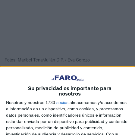
Fotos: Maribel Tena/Julián D.P. / Eva Cerezo
Su privacidad es importante para
Durante la mañana de este domingo ha tenido lugar el
nosotros
‘Corpus Chico’ de la hermandad de los Remedios
, que
Nosotros y nuestros 1733
socios
almacenamos y/o accedemos
ha salido en
procesión
por las calles del centro de Ceuta
a información en un dispositivo, como cookies, y procesamos
con mucha emoción.
datos personales, como identificadores únicos e información
estándar enviada por un dispositivo para publicidad y contenido
Parte de la calle Real ha amanecido con una alfombra
personalizado, medición de publicidad y contenido,
realizada con sales de colores que han elaborado a lo
investigación de audiencia y desarrollo de servicios.
Con su