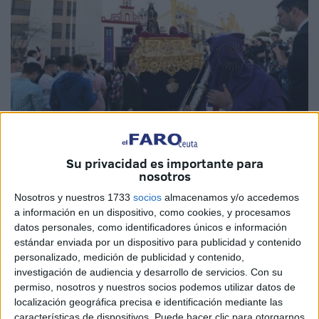
Su privacidad es importante para
Imágenes: El Faro
nosotros
Nosotros y nuestros 1733
socios
almacenamos y/o accedemos
a información en un dispositivo, como cookies, y procesamos
datos personales, como identificadores únicos e información
Después de adelantar el
traslado de sus Sagrados
estándar enviada por un dispositivo para publicidad y contenido
personalizado, medición de publicidad y contenido,
Titulares desde la Iglesia de San Ildefonso
a su Casa de
investigación de audiencia y desarrollo de servicios.
Con su
Hermandad de la avenida España, la
Hermandad del
permiso, nosotros y nuestros socios podemos utilizar datos de
Medinaceli
de Ceuta hará este lunes su salida procesional
localización geográfica precisa e identificación mediante las
con sus características túnicas moradas de cola con
características de dispositivos. Puede hacer clic para otorgarnos