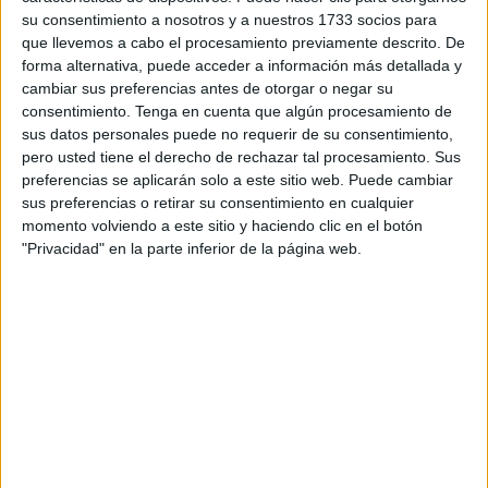
su consentimiento a nosotros y a nuestros 1733 socios para
cinturón de esparto a las 19.00 horas si la meteorología y
que llevemos a cabo el procesamiento previamente descrito. De
la amenaza de precipitaciones no lo impiden.
forma alternativa, puede acceder a información más detallada y
cambiar sus preferencias antes de otorgar o negar su
Con cerca de medio centenar de costaleros tanto en el
consentimiento.
Tenga en cuenta que algún procesamiento de
paso del Cristo como en el de María Santísima de los
sus datos personales puede no requerir de su consentimiento,
Dolores, esta
Semana Santa
se podrá ver bordada en su
pero usted tiene el derecho de rechazar tal procesamiento. Sus
totalidad la túnica confeccionada en Bollulos Par del
preferencias se aplicarán solo a este sitio web. Puede cambiar
sus preferencias o retirar su consentimiento en cualquier
Condado. La Virgen portará entre sus manos un delicado
momento volviendo a este sitio y haciendo clic en el botón
pañuelo con encajes traído de la capital hispalense, entre
"Privacidad" en la parte inferior de la página web.
otras novedades.
Sin incluir a los fieles que tradicionalmente acompañan al
Medinaceli en su salida procesional, la Hermandad prevé
contar con un cortejo formado por alrededor de 300
personas entre costaleros, acólitos, mantillas, nazarenos...
El acompañamiento correrá de la mano de la
Agrupación
Musical Nuestro Padre Jesús Caído y Virgen de la