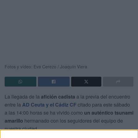
Fotos y vídeo: Eva Cerezo / Joaquín Viera
La llegada de la
afición cadista
a la previa del encuentro
entre la
AD Ceuta y el Cádiz CF
citado para este sábado
a las 14:00 horas se ha vivido como
un auténtico tsunami
amarillo
hermanado con los seguidores del equipo de
nuestra ciudad.