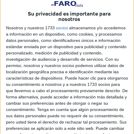
El partido que enfrenta a los
equipos
de las tierras
hermanas en la jornada número 32 de LaLiga Hypermotion
Su privacidad es importante para
nosotros
ha reunido a
cientos de aficionados
, nuevamente, en el
Bar Tapi, donde aficionados de ambos equipos han
Nosotros y nuestros 1733
socios
almacenamos y/o accedemos
compartido
mesa, cánticos y pasión
en una auténtica
a información en un dispositivo, como cookies, y procesamos
datos personales, como identificadores únicos e información
fiesta de hermandad.
estándar enviada por un dispositivo para publicidad y contenido
personalizado, medición de publicidad y contenido,
Desde las 12:00 horas el bar comenzó a llenarse de
investigación de audiencia y desarrollo de servicios.
Con su
camisetas amarillas y caballas.
La mezcla de acentos
permiso, nosotros y nuestros socios podemos utilizar datos de
gaditanos y ceutíes, ambos muy parecidos, ha creado
una
localización geográfica precisa e identificación mediante las
atmósfera festiva
que ya no podrá arruinar ningún
características de dispositivos. Puede hacer clic para otorgarnos
su consentimiento a nosotros y a nuestros 1733 socios para
resultado posterior en el estadio.
que llevemos a cabo el procesamiento previamente descrito. De
forma alternativa, puede acceder a información más detallada y
Entre tapas y bromas
cambiar sus preferencias antes de otorgar o negar su
consentimiento.
Tenga en cuenta que algún procesamiento de
Entre tapas, bebidas y bromas, la previa se ha convertido
sus datos personales puede no requerir de su consentimiento,
pero usted tiene el derecho de rechazar tal procesamiento. Sus
en
una celebración del fútbol
y de la convivencia entre
preferencias se aplicarán solo a este sitio web. Puede cambiar
aficiones.