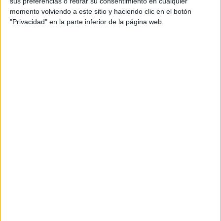
sus preferencias o retirar su consentimiento en cualquier
momento volviendo a este sitio y haciendo clic en el botón
A pesar de que la posición en la tabla del conjunto
"Privacidad" en la parte inferior de la página web.
gaditano no atraviesa su mejor momento,
el apoyo de su
gente es incondicional.
“La verdad es que la situación
del Cádiz ahora no es muy buena, pero la afición nunca
falla”, decía un aficionado.
Desde Cádiz han llegado cerca de
un centenar de
aficionados
, han asegurado los propios gaditanos.
Siguiendo a su equipo
Muchos han realizado el viaje en grupo para acompañar a
su equipo en una cita especial: vivir el encuentro contra la
AD Ceuta. Y, por supuesto,
la diversión estaba
asegurada.
“Lo estamos pasando de puta madre”, decían
entre risas mientras comenzaban algunos cánticos.