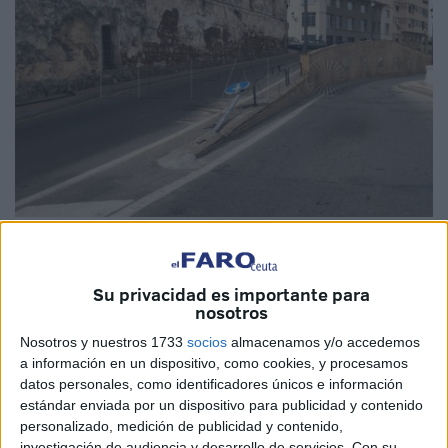
C.E.
Su privacidad es importante para
nosotros
Dos personas han resultado heridas esta pasada noche
Nosotros y nuestros 1733
socios
almacenamos y/o accedemos
a información en un dispositivo, como cookies, y procesamos
tras un
accidente
ocurrido en la Rampa de Abastos, tras
datos personales, como identificadores únicos e información
chocar una motocicleta y un coche. El conductor del
estándar enviada por un dispositivo para publicidad y contenido
vehículo
a dos ruedas quedó inconsciente en el suelo,
personalizado, medición de publicidad y contenido,
movilizándose tanto la Policía Local de Ceuta como el
061
investigación de audiencia y desarrollo de servicios.
Con su