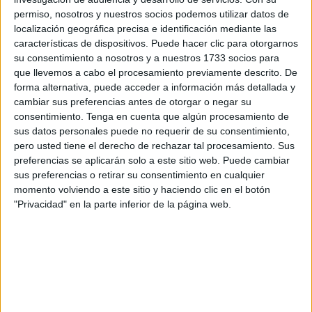
con distintas unidades. Hubo daños materiales como el
permiso, nosotros y nuestros socios podemos utilizar datos de
localización geográfica precisa e identificación mediante las
caso de una señal de tráfico que hay ubicada justo en la
características de dispositivos. Puede hacer clic para otorgarnos
zona, que quedó tendida en el suelo.
su consentimiento a nosotros y a nuestros 1733 socios para
que llevemos a cabo el procesamiento previamente descrito. De
Tal y como han concretado fuentes oficiales, se dio aviso
forma alternativa, puede acceder a información más detallada y
del accidente y la llamada fue canalizada a través del 112,
cambiar sus preferencias antes de otorgar o negar su
teléfono único de emergencias, que movilizó la
consentimiento.
Tenga en cuenta que algún procesamiento de
sus datos personales puede no requerir de su consentimiento,
coordinación de las distintas unidades. Por su parte, el
pero usted tiene el derecho de rechazar tal procesamiento. Sus
centro coordinador del 061, tras recibir esa alerta del
preferencias se aplicarán solo a este sitio web. Puede cambiar
siniestro ocurrido, se encontró con la presencia de dos
sus preferencias o retirar su consentimiento en cualquier
víctimas, una de ellas inconsciente, tal y como han
momento volviendo a este sitio y haciendo clic en el botón
"Privacidad" en la parte inferior de la página web.
concretado en su perfil no oficial de redes sociales.
Fueron activadas las unidades de SVA (Soporte Vital
Avanzado) y SVB (Soporte Vital Básico). A la llegada de la
primera de las dos ambulancias había dos víctimas en el
suelo y se procedió a la inmovilización y atención in situ
de una de ellas así como a la atención de la segunda, a la