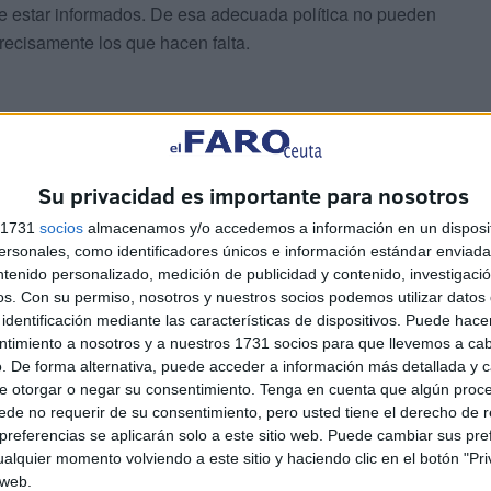
ue estar informados. De esa adecuada política no pueden
recisamente los que hacen falta.
Su privacidad es importante para nosotros
e hecho, la formación que con mayor claridad ha
s 1731
socios
almacenamos y/o accedemos a información en un disposit
 consentir que la situación se desborde, más aún
sonales, como identificadores únicos e información estándar enviada 
vivió ayer en una recién estrenado septiembre que
ntenido personalizado, medición de publicidad y contenido, investigaci
os.
Con su permiso, nosotros y nuestros socios podemos utilizar datos 
identificación mediante las características de dispositivos. Puede hacer
ntimiento a nosotros y a nuestros 1731 socios para que llevemos a ca
. De forma alternativa, puede acceder a información más detallada y 
e otorgar o negar su consentimiento.
Tenga en cuenta que algún proc
de no requerir de su consentimiento, pero usted tiene el derecho de r
referencias se aplicarán solo a este sitio web. Puede cambiar sus pref
alquier momento volviendo a este sitio y haciendo clic en el botón "Pri
 web.