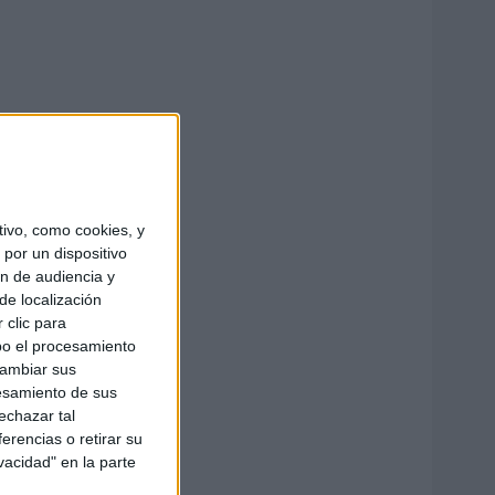
ivo, como cookies, y
por un dispositivo
ón de audiencia y
de localización
 clic para
bo el procesamiento
cambiar sus
esamiento de sus
echazar tal
erencias o retirar su
vacidad" en la parte