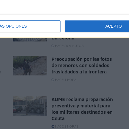
Aplazado el amistoso entre
ÁS OPCIONES
ACEPTO
d
el Ittihad de Tánger y el FC
Barcelona
HACE 26 MINUTOS
Preocupación por las fotos
de menores con soldados
e
trasladados a la frontera
HACE 1 HORA
AUME reclama preparación
preventiva y material para
los militares destinados en
Ceuta
HACE 2 HORAS