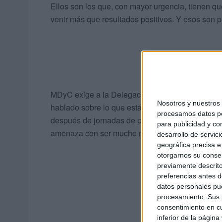
Ellos son los que, con mayor urgencia, tienen q
venir más que resultados positivos. Y esos son p
MDyC exige a la Delegación transparencia, es, d
Nosotros y nuestro
hablado sobre lo que está pasando. No se puede
procesamos datos per
después de jornadas de presión como la que se 
para publicidad y co
amenaza con ser mucho más duro.
desarrollo de servici
geográfica precisa e 
otorgarnos su conse
previamente descrito
preferencias antes d
datos personales pue
procesamiento. Sus p
consentimiento en cu
inferior de la página