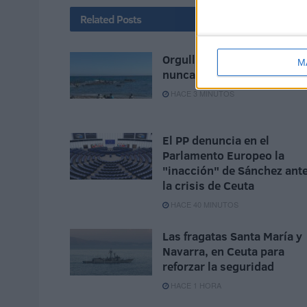
Related
Posts
Orgullo de un pueblo que
M
nunca pierde su humanida
HACE 3 MINUTOS
El PP denuncia en el
Parlamento Europeo la
"inacción" de Sánchez ant
la crisis de Ceuta
HACE 40 MINUTOS
Las fragatas Santa María y
Navarra, en Ceuta para
reforzar la seguridad
HACE 1 HORA