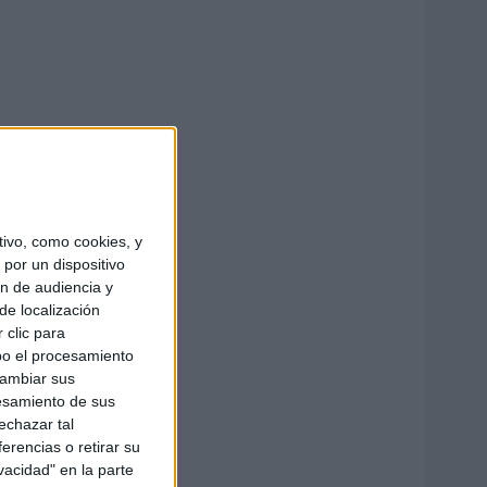
ivo, como cookies, y
por un dispositivo
ón de audiencia y
de localización
 clic para
bo el procesamiento
cambiar sus
esamiento de sus
echazar tal
erencias o retirar su
vacidad" en la parte