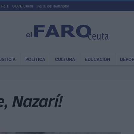
 Roja
COPE Ceuta
Portal del suscriptor
USTICIA
POLÍTICA
CULTURA
EDUCACIÓN
DEPO
, Nazarí!