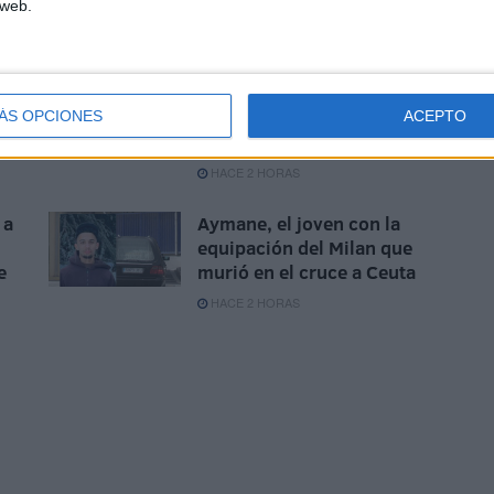
 web.
recursos"
HACE 1 HORA
os
Carta abierta al ministro de
Asuntos Exteriores, Unión
ÁS OPCIONES
ACEPTO
Europea y Cooperación
HACE 2 HORAS
 a
Aymane, el joven con la
equipación del Milan que
e
murió en el cruce a Ceuta
HACE 2 HORAS