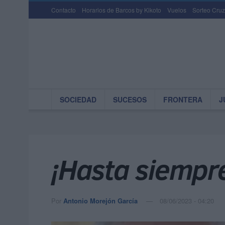
Contacto
Horarios de Barcos by Kikoto
Vuelos
Sorteo Cruz
SOCIEDAD
SUCESOS
FRONTERA
J
¡Hasta siempre
Por
Antonio Morejón García
08/06/2023 - 04:20