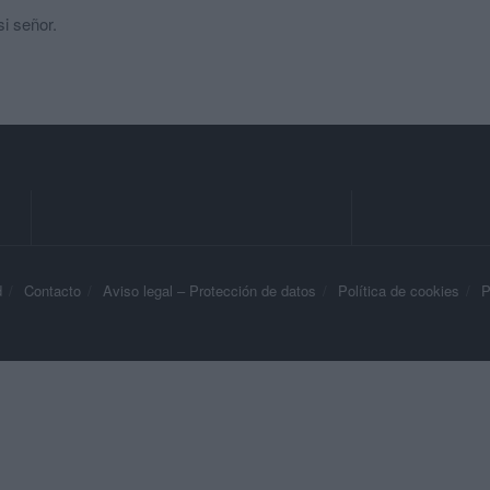
i señor.
d
Contacto
Aviso legal – Protección de datos
Política de cookies
P