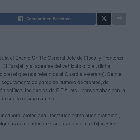
Compartir en Facebook
ta el Excmo Sr. Tte General Jefe de Fiscal y Fronteras
El Tarajal’ y al apearse del vehículo oficial, dicha
so con el que nos referimos al Guardia veterano). Se me
, seguramente de parecido número de trienios, de
n política, los duelos de E.T.A. etc.., conversaban con la
hada con la misma camisa.
 compañero, profesional, testarudo como buen granaino ,
o algunas cualidades más seguramente, sus hijos y los