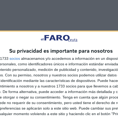
Su privacidad es importante para nosotros
s 1733
socios
almacenamos y/o accedemos a información en un disposit
sonales, como identificadores únicos e información estándar enviada 
ntenido personalizado, medición de publicidad y contenido, investigaci
os.
Con su permiso, nosotros y nuestros socios podemos utilizar datos 
identificación mediante las características de dispositivos. Puede hacer
ntimiento a nosotros y a nuestros 1733 socios para que llevemos a ca
. De forma alternativa, puede acceder a información más detallada y 
UGT se suma a la
e otorgar o negar su consentimiento.
Tenga en cuenta que algún proc
concentración de las cuatro
de no requerir de su consentimiento, pero usted tiene el derecho de r
referencias se aplicarán solo a este sitio web. Puede cambiar sus pref
culturas: "Ceuta necesita
alquier momento volviendo a este sitio y haciendo clic en el botón "Pri
unidad, respuestas y más