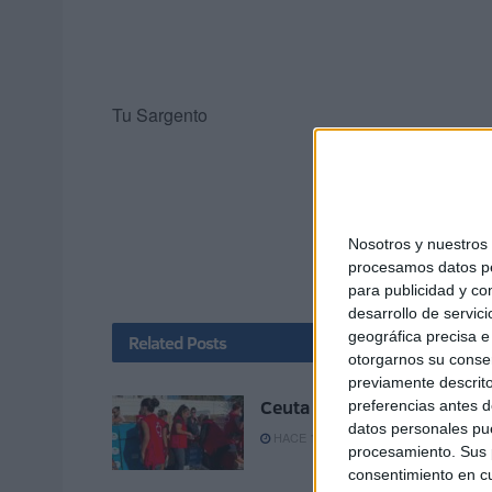
Tu Sargento
Nosotros y nuestro
procesamos datos per
para publicidad y co
desarrollo de servici
geográfica precisa e 
Related
Posts
otorgarnos su conse
previamente descrito
Ceuta es mucha Ceuta
preferencias antes d
datos personales pue
HACE 17 MINUTOS
procesamiento. Sus p
consentimiento en cu