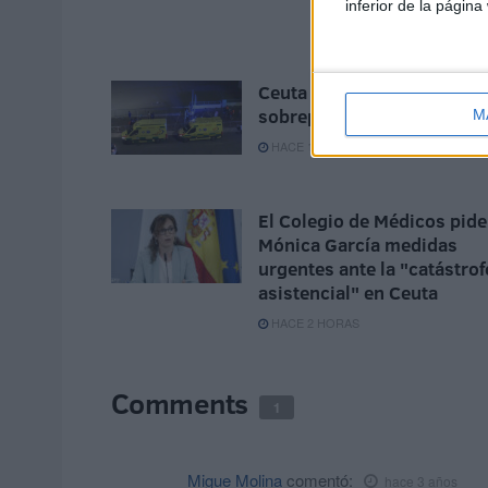
inferior de la página
Ceuta invadida, sus médic
sobrepasados
M
HACE 1 HORA
El Colegio de Médicos pide
Mónica García medidas
urgentes ante la "catástrof
asistencial" en Ceuta
HACE 2 HORAS
Comments
1
Migue Molina
comentó:
hace 3 años