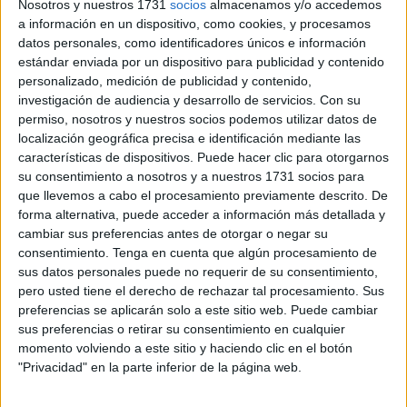
de un par de días en el que también podrá probar a un par
Nosotros y nuestros 1731
socios
almacenamos y/o accedemos
de incorporaciones nuevas que ha realizado.
a información en un dispositivo, como cookies, y procesamos
datos personales, como identificadores únicos e información
Sin embargo, el San Agustín comenzará a preparar fuerte
estándar enviada por un dispositivo para publicidad y contenido
la pretemporada la segunda semana de agosto, dado a
personalizado, medición de publicidad y contenido,
que el campeonato puede retrasar su inicio hasta el mes
investigación de audiencia y desarrollo de servicios.
Con su
de octubre y la carga de trabajo podría ser excesiva en esa
permiso, nosotros y nuestros socios podemos utilizar datos de
localización geográfica precisa e identificación mediante las
fecha.
características de dispositivos. Puede hacer clic para otorgarnos
su consentimiento a nosotros y a nuestros 1731 socios para
que llevemos a cabo el procesamiento previamente descrito. De
Related
Posts
forma alternativa, puede acceder a información más detallada y
cambiar sus preferencias antes de otorgar o negar su
consentimiento.
Tenga en cuenta que algún procesamiento de
Orgullo de un pueblo que nunca pierde
sus datos personales puede no requerir de su consentimiento,
su humanidad
pero usted tiene el derecho de rechazar tal procesamiento. Sus
HACE 11 MINUTOS
preferencias se aplicarán solo a este sitio web. Puede cambiar
sus preferencias o retirar su consentimiento en cualquier
Aplazado el amistoso entre el Ittihad de
momento volviendo a este sitio y haciendo clic en el botón
Tánger y el FC Barcelona
"Privacidad" en la parte inferior de la página web.
HACE 34 MINUTOS