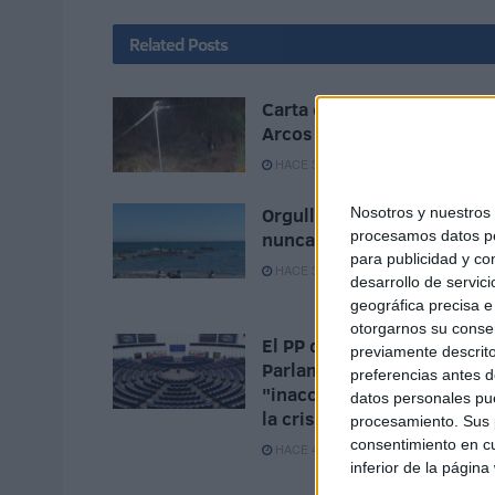
Related
Posts
Carta de los vecinos de
Arcos Quebrados
HACE 3 HORAS
Orgullo de un pueblo que
Nosotros y nuestro
procesamos datos per
nunca pierde su humanida
para publicidad y co
HACE 3 HORAS
desarrollo de servici
geográfica precisa e 
otorgarnos su conse
El PP denuncia en el
previamente descrito
Parlamento Europeo la
preferencias antes d
"inacción" de Sánchez ant
datos personales pue
la crisis de Ceuta
procesamiento. Sus p
consentimiento en cu
HACE 4 HORAS
inferior de la página