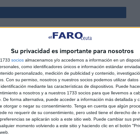
Disparos en el Príncipe y un
herido por arma blanca
HACE 3 HORAS
Su privacidad es importante para nosotros
Aplazado el amistoso entre
s 1733
socios
almacenamos y/o accedemos a información en un disposit
sonales, como identificadores únicos e información estándar enviada 
d
el Ittihad de Tánger y el FC
ntenido personalizado, medición de publicidad y contenido, investigaci
Barcelona
os.
Con su permiso, nosotros y nuestros socios podemos utilizar datos 
HACE 4 HORAS
identificación mediante las características de dispositivos. Puede hacer
ntimiento a nosotros y a nuestros 1733 socios para que llevemos a ca
Preocupación por las fotos
. De forma alternativa, puede acceder a información más detallada y 
de menores con soldados
e otorgar o negar su consentimiento.
Tenga en cuenta que algún proc
e
trasladados a la frontera
de no requerir de su consentimiento, pero usted tiene el derecho de r
referencias se aplicarán solo a este sitio web. Puede cambiar sus pref
HACE 4 HORAS
alquier momento volviendo a este sitio y haciendo clic en el botón "Pri
 web.