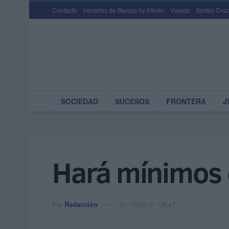
Contacto
Horarios de Barcos by Kikoto
Vuelos
Sorteo Cruz
SOCIEDAD
SUCESOS
FRONTERA
J
Hará mínimos 
Por
Redacción
01/10/2014 - 08:47