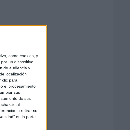
ivo, como cookies, y
por un dispositivo
ón de audiencia y
de localización
 clic para
bo el procesamiento
cambiar sus
esamiento de sus
echazar tal
erencias o retirar su
vacidad" en la parte