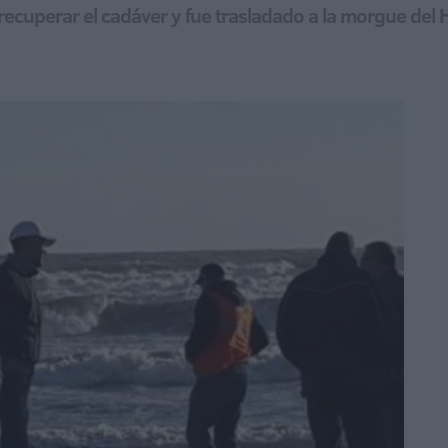
 recuperar el cadáver y fue trasladado a la morgue del 