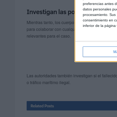
preferencias antes d
Investigan las posibles causas 
datos personales pue
procesamiento. Sus p
consentimiento en cu
Mientras tanto, los cuerpos de seguridad contin
inferior de la página
para colaborar con cualquier información que p
relevantes para el caso.
M
Las autoridades también investigan si el fallecid
o tráfico marítimo ilegal.
Related
Posts