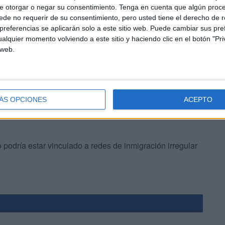
e otorgar o negar su consentimiento.
Tenga en cuenta que algún proc
de la muerte
de no requerir de su consentimiento, pero usted tiene el derecho de r
referencias se aplicarán solo a este sitio web. Puede cambiar sus pref
alquier momento volviendo a este sitio y haciendo clic en el botón "Pri
úan con las
pesquisas
y hacen un llamado a la población
 web.
ueda ayudar a
identificar al joven
y aportar datos
ÁS OPCIONES
ACEPTO
o podría estar vinculado a redes de inmigración irregular