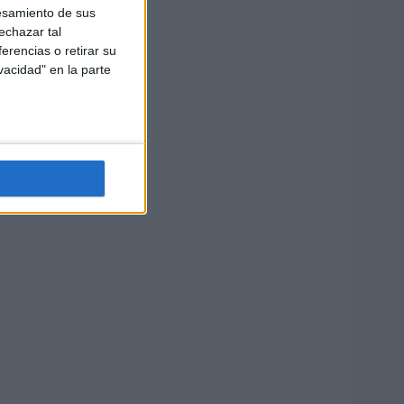
esamiento de sus
echazar tal
erencias o retirar su
vacidad" en la parte