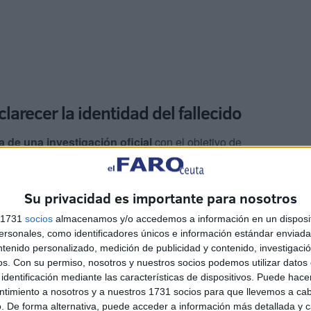
larecer la identidad del fallecido
a de una investigación oficial
con el objetivo de
 la identidad del fallecido. Asimismo, se ha ordenado la
cer las
causas exactas de la muerte
.
Su privacidad es importante para nosotros
s 1731
socios
almacenamos y/o accedemos a información en un disposit
sonales, como identificadores únicos e información estándar enviada 
ntenido personalizado, medición de publicidad y contenido, investigaci
os.
Con su permiso, nosotros y nuestros socios podemos utilizar datos 
identificación mediante las características de dispositivos. Puede hacer
n
entre los residentes de la zona. Las autoridades
ntimiento a nosotros y a nuestros 1731 socios para que llevemos a ca
gan las posibles causas de la muerte.
. De forma alternativa, puede acceder a información más detallada y 