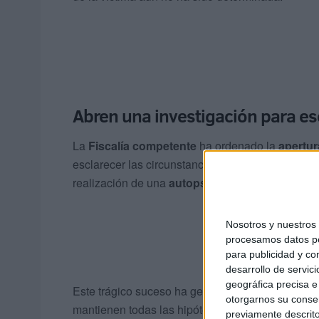
Abren una investigación para esc
La
Fiscalía competente
ha ordenado la
apertur
esclarecer las circunstancias del fallecimiento y
realización de una
autopsia
que permita estable
Nosotros y nuestro
procesamos datos per
para publicidad y co
desarrollo de servici
geográfica precisa e 
Este trágico suceso ha generado
consternació
otorgarnos su conse
mantienen todas las hipótesis abiertas e investi
previamente descrito