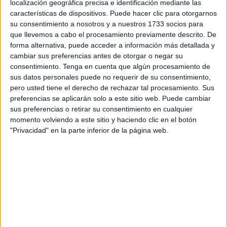
febrero de 2023 por una joven, decidió la jueza instructora,
localización geográfica precisa e identificación mediante las
en línea con la solicitud de la Fiscalía de Nanterre.
características de dispositivos. Puede hacer clic para otorgarnos
su consentimiento a nosotros y a nuestros 1733 socios para
"Hoy en día,
una acusación
de violación
basta para
que llevemos a cabo el procesamiento previamente descrito. De
forma alternativa, puede acceder a información más detallada y
justificar un juicio
, aun cuando la he impugnado y todo
cambiar sus preferencias antes de otorgar o negar su
demuestra que
es falsa
. Es tan
injusto para los
consentimiento.
Tenga en cuenta que algún procesamiento de
inocentes
como para las víctimas sinceras", señaló
sus datos personales puede no requerir de su consentimiento,
Hakimi en su cuenta de X.
pero usted tiene el derecho de rechazar tal procesamiento. Sus
preferencias se aplicarán solo a este sitio web. Puede cambiar
El
canterano del Real Madrid
añadió que espera "con
sus preferencias o retirar su consentimiento en cualquier
momento volviendo a este sitio y haciendo clic en el botón
calma este juicio que permitirá que
la verdad salga a la
"Privacidad" en la parte inferior de la página web.
luz
públicamente".
Hakimi será juzgado en una fecha por concretar en un
Tribunal Criminal de la región parisina
, una decisión que
se conoció la víspera del importante encuentro de Liga de
Campeones entre el PSG y el Mónaco.
El campeón de Europa con el PSG ya había sido