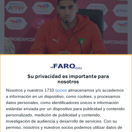
Su privacidad es importante para
EFE
nosotros
Nosotros y nuestros 1733
socios
almacenamos y/o accedemos
a información en un dispositivo, como cookies, y procesamos
datos personales, como identificadores únicos e información
El
jugador de fútbol de Marruecos
, defensa del
París
estándar enviada por un dispositivo para publicidad y contenido
personalizado, medición de publicidad y contenido,
Saint-Germain (PSG)
,
Achraf Hakimi
, será
juzgado
por
investigación de audiencia y desarrollo de servicios.
Con su
el cargo de
violación
tras la denuncia presentada en
permiso, nosotros y nuestros socios podemos utilizar datos de