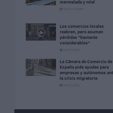
mermelada y miel
HACE 2 HORAS
Los comercios locales
reabren, pero asumen
pérdidas "bastante
considerables"
HACE 5 DÍAS
La Cámara de Comercio de
España pide ayudas para
empresas y autónomos an
la crisis migratoria
HACE 6 DÍAS