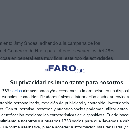
cimiento Jimy Shoes, adherido a la campaña de los
del Comercio de Hadú para ofrecer descuentos del 25%
osa en general está muy floja, este tipo de actividades
Su privacidad es importante para nosotros
s 1733
socios
almacenamos y/o accedemos a información en un disposit
sonales, como identificadores únicos e información estándar enviada 
ntenido personalizado, medición de publicidad y contenido, investigaci
os.
Con su permiso, nosotros y nuestros socios podemos utilizar datos 
l tiempo lo permite y vamos a tener descuentos muy
identificación mediante las características de dispositivos. Puede hacer
ntimiento a nosotros y a nuestros 1733 socios para que llevemos a ca
io para niños a diez euros”, indicó Castro.
. De forma alternativa, puede acceder a información más detallada y 