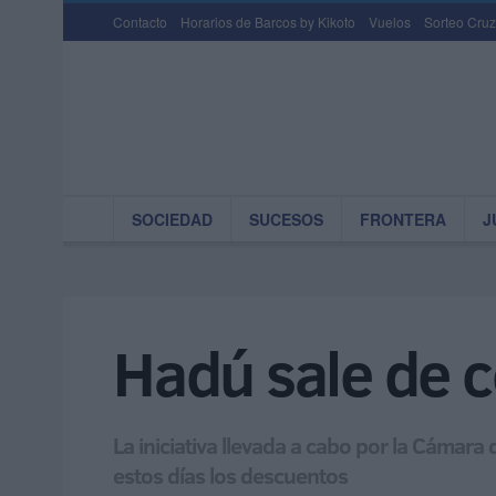
Contacto
Horarios de Barcos by Kikoto
Vuelos
Sorteo Cruz
SOCIEDAD
SUCESOS
FRONTERA
J
Hadú sale de c
La iniciativa llevada a cabo por la Cámar
estos días los descuentos