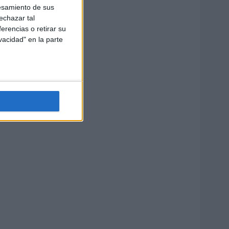
esamiento de sus
echazar tal
erencias o retirar su
vacidad" en la parte