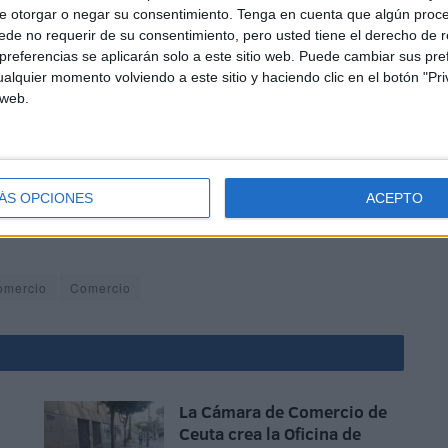
e otorgar o negar su consentimiento.
Tenga en cuenta que algún proc
de no requerir de su consentimiento, pero usted tiene el derecho de r
referencias se aplicarán solo a este sitio web. Puede cambiar sus pref
alquier momento volviendo a este sitio y haciendo clic en el botón "Pri
 web.
alles de Hadú este jueves con la celebración del Día del
leta del Coso de este barrio ceutí se llenará de
 ruleta volverá a girar en Hadú para seguir regalando
ÁS OPCIONES
ACEPTO
mprar en los comercios del barrio o a tomar algo en sus
omercio
Comercio
La Cámara de Comercio de
Ceuta crea la Oficina de