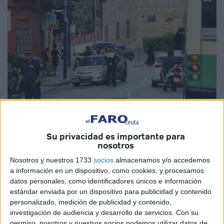
Su privacidad es importante para
Imagen de Archivo
nosotros
Nosotros y nuestros 1733
socios
almacenamos y/o accedemos
a información en un dispositivo, como cookies, y procesamos
datos personales, como identificadores únicos e información
Hamido Mohamed Frugui,
presidente de la Asociación
estándar enviada por un dispositivo para publicidad y contenido
de Vecinos de San José-Hadú
, ha querido agradecer la
personalizado, medición de publicidad y contenido,
presencia de la
Policía Local
en la barriada durante el
investigación de audiencia y desarrollo de servicios.
Con su
mes sagrado de Ramadán. El representante vecinal ha
permiso, nosotros y nuestros socios podemos utilizar datos de