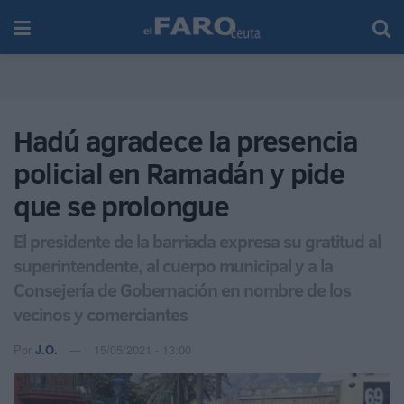
Hadú agradece la presencia
policial en Ramadán y pide
que se prolongue
El presidente de la barriada expresa su gratitud al
superintendente, al cuerpo municipal y a la
Consejería de Gobernación en nombre de los
vecinos y comerciantes
Por
J.O.
15/05/2021 - 13:00