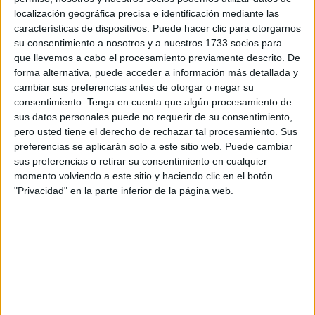
localización geográfica precisa e identificación mediante las
expresado la gratitud que le han trasladado tanto los
características de dispositivos. Puede hacer clic para otorgarnos
residentes en la barriada como los comerciantes de esta
su consentimiento a nosotros y a nuestros 1733 socios para
zona de Ceuta
que llevemos a cabo el procesamiento previamente descrito. De
forma alternativa, puede acceder a información más detallada y
El portavoz del vecindario ha tenido una mención
cambiar sus preferencias antes de otorgar o negar su
destacada para el superintendente del cuerpo municipal,
consentimiento.
Tenga en cuenta que algún procesamiento de
sus datos personales puede no requerir de su consentimiento,
Sebastián Vega, de quien ha resaltado su compromiso con
pero usted tiene el derecho de rechazar tal procesamiento. Sus
San José-Hadú
. Un sentido del deber de la Policía Local
preferencias se aplicarán solo a este sitio web. Puede cambiar
hacia la barriada que Frugui solicita que se prolongue
sus preferencias o retirar su consentimiento en cualquier
durante el resto del año.
momento volviendo a este sitio y haciendo clic en el botón
"Privacidad" en la parte inferior de la página web.
Los vecinos y empresarios del segundo pulmón comercial
de Ceuta han pedido la mediación de su presidente para
que solicite a la Policía Local y a la Consejería de
Gobernación que sus patrullas presentes en San José-
Hadú durante el Ramadán sean diarias.
Según han transmitido a Frugui, desde que los policías