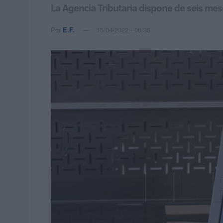
La Agencia Tributaria dispone de seis mes
Por
E.F.
15/04/2022 - 06:38