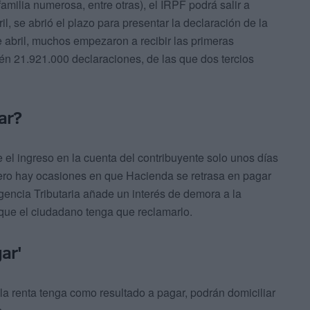
amilia numerosa, entre otras), el IRPF podrá salir a
l, se abrió el plazo para presentar la declaración de la
e abril, muchos empezaron a recibir las primeras
n 21.921.000 declaraciones, de las que dos tercios
ar?
el ingreso en la cuenta del contribuyente solo unos días
ero hay ocasiones en que Hacienda se retrasa en pagar
gencia Tributaria añade un interés de demora a la
 que el ciudadano tenga que reclamarlo.
ar'
 la renta tenga como resultado a pagar, podrán domiciliar