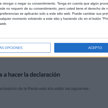
e otorgar o negar su consentimiento.
Tenga en cuenta que algún proc
de no requerir de su consentimiento, pero usted tiene el derecho de r
referencias se aplicarán solo a este sitio web. Puede cambiar sus pref
alquier momento volviendo a este sitio y haciendo clic en el botón "Pri
 solicitante la posibilidad de hacer la declaración de
 web.
este método, se puede pedir cita previa entre el 26 de
o día para presentarla es el 30 de junio.
o por teléfono como presencialmente, concierte
ÁS OPCIONES
ACEPTO
iguientes números de teléfono: 901 12 12 24 / 91 535 73 26
s a hacer la declaración
eclaración de la Renta este año están las siguientes :