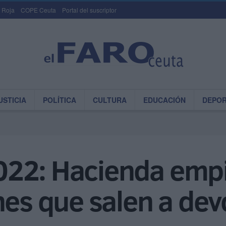
 Roja
COPE Ceuta
Portal del suscriptor
USTICIA
POLÍTICA
CULTURA
EDUCACIÓN
DEPO
22: Hacienda empi
nes que salen a dev