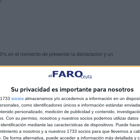
s.
60% en el momento de presentar la declaración y un
er por teléfono
Su privacidad es importante para nosotros
uarios deben esperar más.
Hasta el 5 de mayo no se
s 1733
socios
almacenamos y/o accedemos a información en un disposit
sonales, como identificadores únicos e información estándar enviada 
opción, se debe presentar una solicitud de cita del 3 de
ntenido personalizado, medición de publicidad y contenido, investigaci
os.
Con su permiso, nosotros y nuestros socios podemos utilizar datos 
identificación mediante las características de dispositivos. Puede hacer
ntimiento a nosotros y a nuestros 1733 socios para que llevemos a ca
. De forma alternativa, puede acceder a información más detallada y 