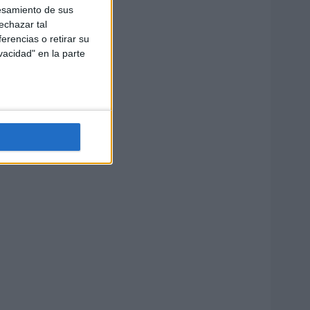
esamiento de sus
echazar tal
erencias o retirar su
vacidad" en la parte