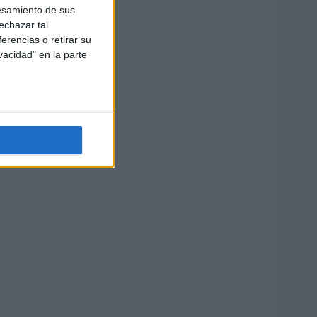
esamiento de sus
echazar tal
erencias o retirar su
vacidad" en la parte