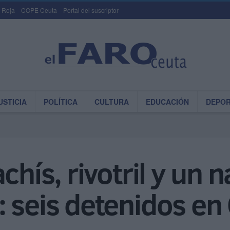
 Roja
COPE Ceuta
Portal del suscriptor
USTICIA
POLÍTICA
CULTURA
EDUCACIÓN
DEPO
chís, rivotril y un 
 seis detenidos en