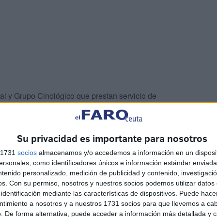
l y Grupo Cinológico que prestan servicio de
os ferrys con destino a Algeciras, al realizarlo sobre el
etectaron la posibilidad de existencia de sustancia
Su privacidad es importante para nosotros
s 1731
socios
almacenamos y/o accedemos a información en un disposit
 reconocimiento del turismo localizando la existencia de
sonales, como identificadores únicos e información estándar enviada 
os practicados en el maletero y suelo del vehículo. Una
ntenido personalizado, medición de publicidad y contenido, investigaci
os.
Con su permiso, nosotros y nuestros socios podemos utilizar datos 
o, se intervinieron 106.290 gramos de resina de hachís.
identificación mediante las características de dispositivos. Puede hacer
.Z., de 36 años, nacido en la localidad de Tarragona.
ntimiento a nosotros y a nuestros 1731 socios para que llevemos a ca
. De forma alternativa, puede acceder a información más detallada y 