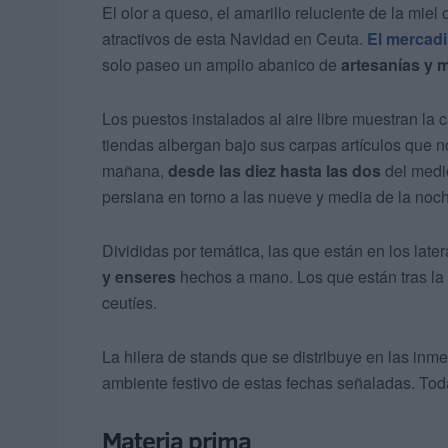
El olor a queso, el amarillo reluciente de la miel
atractivos de esta Navidad en Ceuta.
El mercadi
solo paseo un amplio abanico de
artesanías y 
Los puestos instalados al aire libre muestran la 
tiendas albergan bajo sus carpas artículos que n
mañana,
desde las diez hasta las dos
del medio
persiana en torno a las nueve y media de la noc
Divididas por temática, las que están en los late
y enseres
hechos a mano. Los que están tras la
ceutíes.
La hilera de stands que se distribuye en las inme
ambiente festivo de estas fechas señaladas. To
Materia prima