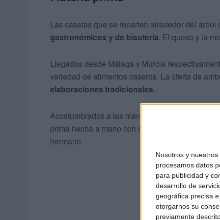
Las casetas que se reparten alrededor del árbol
gastronómicos y de bisutería
. El queso y la mi
Llegados desde Málaga y Murcia respectivament
variedad de alimentos caseros. La oferta de am
elaboraciones tradicionales
.
Acostumbrados a las marcas comerciales de super
prima hecha a mano con mimo. El andaluz se encu
hermano.
Nosotros y nuestro
procesamos datos per
para publicidad y co
desarrollo de servici
geográfica precisa e 
otorgarnos su conse
previamente descrito