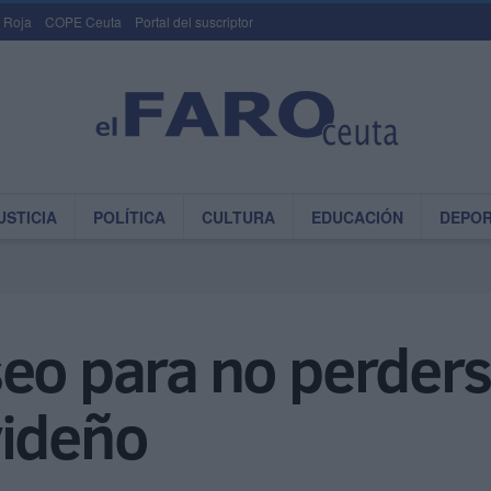
 Roja
COPE Ceuta
Portal del suscriptor
USTICIA
POLÍTICA
CULTURA
EDUCACIÓN
DEPO
eo para no perders
videño