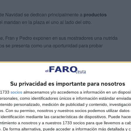
 de Navidad se dedican principalmente a
productos
el maridan en la plaza el uno al lado del otro.
e, Fran y Pedro exponen en sus mostradores una nutrida
bos se presenta como una oportunidad para probar
mercados, facilitan la posibilidad de catar materia
entra tras el vasto escaparate de quesos junto a su
Su privacidad es importante para nosotros
s 1733
socios
almacenamos y/o accedemos a información en un disposit
sonales, como identificadores únicos e información estándar enviada 
ntenido personalizado, medición de publicidad y contenido, investigaci
os.
Con su permiso, nosotros y nuestros socios podemos utilizar datos 
identificación mediante las características de dispositivos. Puede hacer
ntimiento a nosotros y a nuestros 1733 socios para que llevemos a ca
. De forma alternativa, puede acceder a información más detallada y 