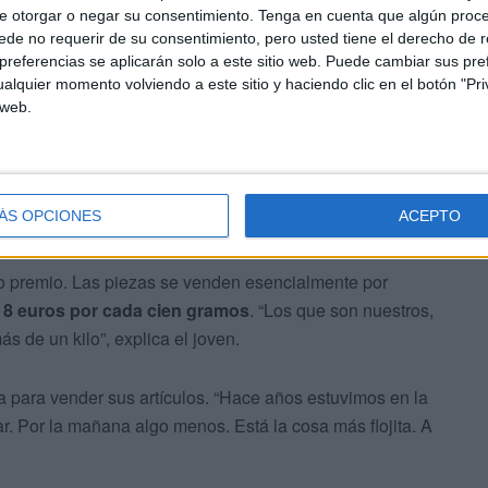
e otorgar o negar su consentimiento.
Tenga en cuenta que algún proc
de no requerir de su consentimiento, pero usted tiene el derecho de r
referencias se aplicarán solo a este sitio web. Puede cambiar sus pref
ntre los curiosos que se asoman al puesto. A la derecha
alquier momento volviendo a este sitio y haciendo clic en el botón "Pri
sa familiar. A la izquierda, están los que proceden de
 web.
ania.
 todos tienen un sabor que aportar al paladar. La
ÁS OPCIONES
ACEPTO
mentalmente a los derivados de cabra.
ro premio. Las piezas se venden esencialmente por
 8 euros por cada cien gramos
. “Los que son nuestros,
s de un kilo”, explica el joven.
 para vender sus artículos. “Hace años estuvimos en la
rar. Por la mañana algo menos. Está la cosa más flojita. A