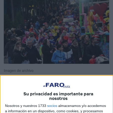
Imagen de archivo
Su privacidad es importante para
Todo listo
para la
Gran Cabalgata de Carnaval 2026
en
nosotros
Ceuta
. Así lo ha confirmado la Ciudad Autónoma con una
Nosotros y nuestros 1733
socios
almacenamos y/o accedemos
previa que adelanta los detalles de una jornada de color y
a información en un dispositivo, como cookies, y procesamos