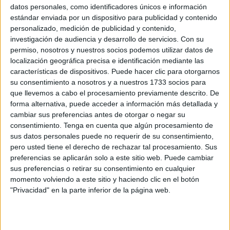
alegría este fin de semana.
datos personales, como identificadores únicos e información
estándar enviada por un dispositivo para publicidad y contenido
El evento, bajo la organización de la Consejería de
personalizado, medición de publicidad y contenido,
Educación, Cultura y Juventud, contará con un amplio
investigación de audiencia y desarrollo de servicios.
Con su
permiso, nosotros y nuestros socios podemos utilizar datos de
despliegue de música e ingenio acompañado de la
localización geográfica precisa e identificación mediante las
participación de caballas y visitantes.
características de dispositivos. Puede hacer clic para otorgarnos
su consentimiento a nosotros y a nuestros 1733 socios para
Horario y recorrido
que llevemos a cabo el procesamiento previamente descrito. De
forma alternativa, puede acceder a información más detallada y
cambiar sus preferencias antes de otorgar o negar su
De acuerdo con la información que ha sido trasladad
consentimiento.
Tenga en cuenta que algún procesamiento de
desde la Ciudad, la salida del desfile está programada
sus datos personales puede no requerir de su consentimiento,
para las
18:00 horas
desde las inmediaciones de
pero usted tiene el derecho de rechazar tal procesamiento. Sus
Maestranza
.
preferencias se aplicarán solo a este sitio web. Puede cambiar
sus preferencias o retirar su consentimiento en cualquier
El recorrido contempla las calles principales hasta
momento volviendo a este sitio y haciendo clic en el botón
alcanzar la
plaza de la Constitución
.
"Privacidad" en la parte inferior de la página web.
También hay que destacar que el itinerario contará con un
vallado perimetral de seguridad y que al finalizar el evento,