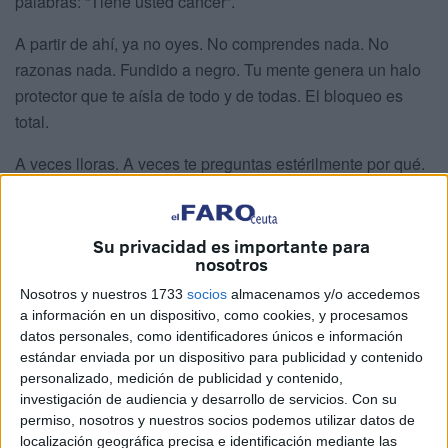
palabras: “Tiene usted cáncer”.
A partir de ahí, ya no oyes. No comprendes nada. No
razonas nada. Fundido a negro. Tu mente genera un halo
protector que te aísla de todo y de todas. El bloqueo es
total.
A veces lloras. A veces te preguntas estérilmente por qué.
A veces echas de menos a esa persona tan importante
que no puedes ver desde hace años. A veces no
entiendes nada. A veces te preguntas qué mal has hecho
Su privacidad es importante para
nosotros
para merecer tanto castigo, como si tu mierda de
enfermedad tuviese algo que ver con supuestos pecados.
Nosotros y nuestros 1733
socios
almacenamos y/o accedemos
a información en un dispositivo, como cookies, y procesamos
A veces, si puedes, hablas sin parar, como una presa que
datos personales, como identificadores únicos e información
se libera de la brutal presión del agua almacenada. A
estándar enviada por un dispositivo para publicidad y contenido
veces lloras sin parar, en silencio. A veces miras el sol de
personalizado, medición de publicidad y contenido,
frente y empiezas a andar, y a veces buscas Luz en los
investigación de audiencia y desarrollo de servicios.
Con su
permiso, nosotros y nuestros socios podemos utilizar datos de
abrazos de quien te quiere. Pero, reacciones como
localización geográfica precisa e identificación mediante las