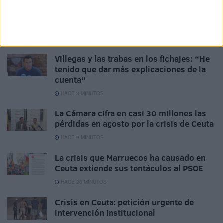
Related
Posts
Villegas y las trabas en los fichajes: “He
tenido que dar más explicaciones de la
cuenta”
HACE 3 MINUTOS
La Cámara cifra en casi 30 millones las
pérdidas en agosto por la crisis de Ceuta
HACE 9 MINUTOS
La crisis que Marruecos ha causado en
Ceuta extiende sus tentáculos al PSOE
HACE 26 MINUTOS
Crisis en Ceuta: petición urgente de
intervención institucional