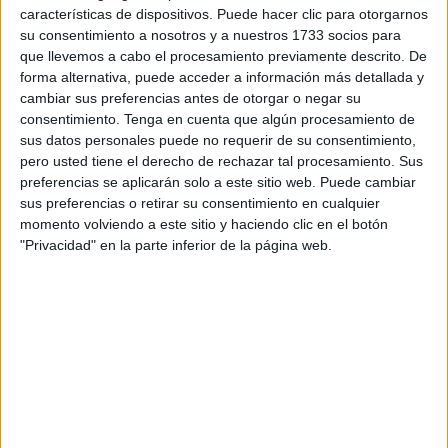
reacciones, lo que siempre ocurre es que,
características de dispositivos. Puede hacer clic para otorgarnos
automáticamente, te sientes en otra dimensión, mientras
su consentimiento a nosotros y a nuestros 1733 socios para
que las demás te van situando en el “no sabe, no
que llevemos a cabo el procesamiento previamente descrito. De
responde” de la vida. Y, poco a poco, lo quieras o no, te
forma alternativa, puede acceder a información más detallada y
cambiar sus preferencias antes de otorgar o negar su
encastras/encastran en el apartado de las “próximamente
consentimiento.
Tenga en cuenta que algún procesamiento de
ausentes”.
sus datos personales puede no requerir de su consentimiento,
pero usted tiene el derecho de rechazar tal procesamiento. Sus
preferencias se aplicarán solo a este sitio web. Puede cambiar
sus preferencias o retirar su consentimiento en cualquier
momento volviendo a este sitio y haciendo clic en el botón
"Privacidad" en la parte inferior de la página web.