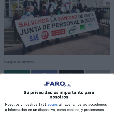
Imagen de archivo
Los
facultativos
de Ceuta se encuentran entre los que
Su privacidad es importante para
menos dinero reciben por las guardias que realizan, junto
nosotros
a Canarias,
Melilla
, Extremadura, Madrid y La Rioja. El
Nosotros y nuestros 1731
socios
almacenamos y/o accedemos
Centro de Estudios del
Sindicato Médico de Granada
ha
a información en un dispositivo, como cookies, y procesamos
elaborado un nuevo análisis sobre las grandes diferencias