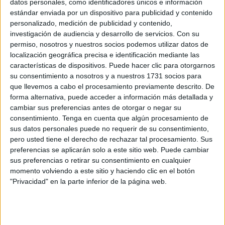
datos personales, como identificadores únicos e información
retributivas de las guardias entre los médicos en España.
estándar enviada por un dispositivo para publicidad y contenido
personalizado, medición de publicidad y contenido,
Así, según los datos recogidos, el informe muestra que en
investigación de audiencia y desarrollo de servicios.
Con su
este mes de noviembre de este año 2022 la diferencia en
permiso, nosotros y nuestros socios podemos utilizar datos de
localización geográfica precisa e identificación mediante las
día laborable es de 8,39 euros/hora entre los médicos
características de dispositivos. Puede hacer clic para otorgarnos
canarios (en último lugar con 21,37 euros/hora en Tenerife
su consentimiento a nosotros y a nuestros 1731 socios para
y Gran Canaria) y los médicos de Murcia (al frente de la
que llevemos a cabo el procesamiento previamente descrito. De
tabla con 29,76 euros/hora), mientras que en Ceuta el día
forma alternativa, puede acceder a información más detallada y
cambiar sus preferencias antes de otorgar o negar su
laborable se paga a los médicos del
Hospital
a 22,25
consentimiento.
Tenga en cuenta que algún procesamiento de
euros la hora, mientras que en Atención Primaria son
sus datos personales puede no requerir de su consentimiento,
20,15 euros.
pero usted tiene el derecho de rechazar tal procesamiento. Sus
preferencias se aplicarán solo a este sitio web. Puede cambiar
Así, si nos fijamos en la media a nivel nacional (25,41
sus preferencias o retirar su consentimiento en cualquier
euros/hora) los médicos ceutíes y melillenses cobran 3,16
momento volviendo a este sitio y haciendo clic en el botón
"Privacidad" en la parte inferior de la página web.
euros menos a la hora.
En relación a los festivos, en primera posición entre los
que menos retribución reciben se encuentran los médicos