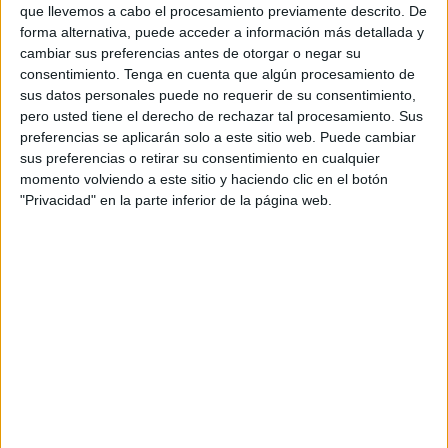
que no se sustituya la presencia física de agentes.
que llevemos a cabo el procesamiento previamente descrito. De
forma alternativa, puede acceder a información más detallada y
Explica el colectivo que ante la "preocupante" situación
cambiar sus preferencias antes de otorgar o negar su
que se vive en estas zonas debido a la falta de presencia
consentimiento.
Tenga en cuenta que algún procesamiento de
sus datos personales puede no requerir de su consentimiento,
policial, Interior invertirá 500.000 euros para implementar
pero usted tiene el derecho de rechazar tal procesamiento. Sus
la Inteligencia Artificial en puntos geográficos estratégicos
preferencias se aplicarán solo a este sitio web. Puede cambiar
con avatares de guardias civiles
sus preferencias o retirar su consentimiento en cualquier
momento volviendo a este sitio y haciendo clic en el botón
"El pasado 23 de agosto el Ministerio del Interior hizo
"Privacidad" en la parte inferior de la página web.
público su plan para implementar la Inteligencia Artificial
en puntos débiles de la llamada España Vaciada donde
cada vez es más escasa la presencia de la Guardia Civil,
debido a los cierres de cuarteles y la reducción de las
plantillas", detalla AUGC.
El ministro del Interior, Grande-Marlaska, ha llamado a este
proyecto ‘Piloto Guardia Civil Virtual’ y con el pretende,
según indica la memoria justificada del proyecto, "mejorar
el servicio que se presta a la ciudadanía, paliando la falta