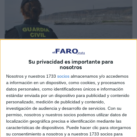
Su privacidad es importante para
Imagen de archivo
nosotros
Nosotros y nuestros 1733
socios
almacenamos y/o accedemos
a información en un dispositivo, como cookies, y procesamos
datos personales, como identificadores únicos e información
Guardias civiles
virtuales creados por
inteligencia
estándar enviada por un dispositivo para publicidad y contenido
artificial
. Esta es la propuesta del Ministerio del Interior,
personalizado, medición de publicidad y contenido,
dirigido por Fernando Grande-Marlaska, para atender las
investigación de audiencia y desarrollo de servicios.
Con su
zonas de la
España vaciada
donde se están cerrando
permiso, nosotros y nuestros socios podemos utilizar datos de
localización geográfica precisa e identificación mediante las
cuarteles. La Asociación Unificada de la
Guardia Civil
,
características de dispositivos. Puede hacer clic para otorgarnos
con representación en Ceuta, se muestra a favor siempre
su consentimiento a nosotros y a nuestros 1733 socios para