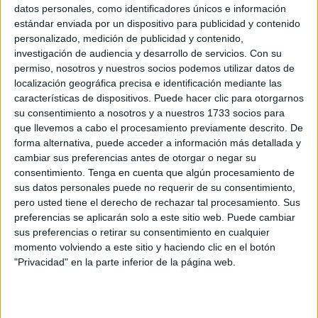
personal” que tiene la Dirección.
datos personales, como identificadores únicos e información
estándar enviada por un dispositivo para publicidad y contenido
“Los guardias civiles se encuentran ya en estas fechas
personalizado, medición de publicidad y contenido,
realizando sus peticiones de
vacaciones de verano
y
investigación de audiencia y desarrollo de servicios.
Con su
permiso, nosotros y nuestros socios podemos utilizar datos de
ahora, con esta medida improvisada, ven una vez más
localización geográfica precisa e identificación mediante las
penalizada su conciliación laboral y familiar”.
características de dispositivos. Puede hacer clic para otorgarnos
su consentimiento a nosotros y a nuestros 1733 socios para
Dice la asociación que desde el Mando de Operaciones se
que llevemos a cabo el procesamiento previamente descrito. De
ha informado a las asociaciones profesionales de la
forma alternativa, puede acceder a información más detallada y
intención de implementar ya este verano ese proyecto
cambiar sus preferencias antes de otorgar o negar su
piloto.
consentimiento.
Tenga en cuenta que algún procesamiento de
sus datos personales puede no requerir de su consentimiento,
Si los agentes renuncian a vacaciones en turnos de
pero usted tiene el derecho de rechazar tal procesamiento. Sus
preferencias se aplicarán solo a este sitio web. Puede cambiar
verano, entre el 15 de junio y el 15 de septiembre,
sus preferencias o retirar su consentimiento en cualquier
recibirían una compensación de 1.188 euros.
momento volviendo a este sitio y haciendo clic en el botón
"Privacidad" en la parte inferior de la página web.
Según AUGC se implementa ese proyecto a consecuencia
de la falta de guardias alumnos en prácticas en unidades
este verano. “A esta motivación se añade la más que