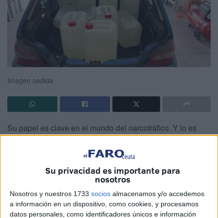
Imagen cedida
Su papel es clave en el mundo del narcotráfico. Y lo es
porque abastecen de
combustible a las narcolanchas
que buscan introducir
hachís
de
Marruecos
en el sur
peninsular, operando en la línea entre Ceuta y Algeciras.
Su privacidad es importante para
nosotros
La
Guardia Civil
tiene claro que hay que actuar, y lo ha
Nosotros y nuestros 1733
socios
almacenamos y/o accedemos
demostrado en estos días con la detención de 4 personas
a información en un dispositivo, como cookies, y procesamos
en servicios efectuados por guardias civiles adscritos a la
datos personales, como identificadores únicos e información