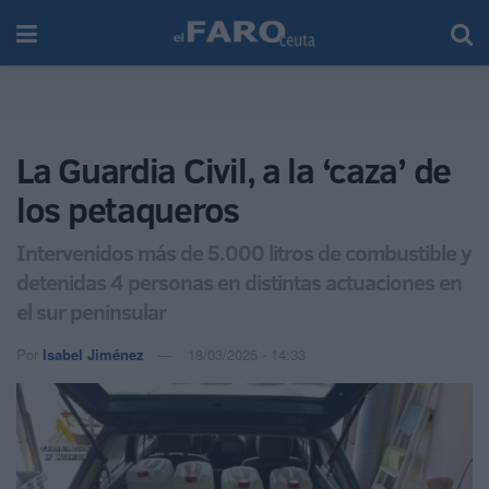
La Guardia Civil, a la ‘caza’ de
los petaqueros
Intervenidos más de 5.000 litros de combustible y
detenidas 4 personas en distintas actuaciones en
el sur peninsular
Por
Isabel Jiménez
18/03/2025 - 14:33