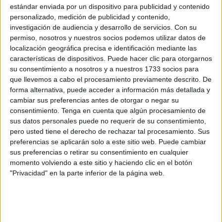
Comandancia de
Algeciras
.
estándar enviada por un dispositivo para publicidad y contenido
personalizado, medición de publicidad y contenido,
Además, se ha procedido al decomiso de 5.250 litros de
investigación de audiencia y desarrollo de servicios.
Con su
permiso, nosotros y nuestros socios podemos utilizar datos de
gasolina en tres actuaciones durante la última semana, tal
localización geográfica precisa e identificación mediante las
y como ha explicado en nota de prensa el Instituto Armado.
características de dispositivos. Puede hacer clic para otorgarnos
su consentimiento a nosotros y a nuestros 1733 socios para
Narración de los servicios
que llevemos a cabo el procesamiento previamente descrito. De
forma alternativa, puede acceder a información más detallada y
cambiar sus preferencias antes de otorgar o negar su
La primera intervención ocurrió el pasado día 11, cuando
consentimiento.
Tenga en cuenta que algún procesamiento de
guardias civiles del
Puesto Principal de Los Barrios
sus datos personales puede no requerir de su consentimiento,
detuvieron a dos personas en el polígono industrial de
pero usted tiene el derecho de rechazar tal procesamiento. Sus
Palmones, que transportaban en la parte trasera de una
preferencias se aplicarán solo a este sitio web. Puede cambiar
sus preferencias o retirar su consentimiento en cualquier
furgoneta un depósito de plástico con 1.000 litros de
momento volviendo a este sitio y haciendo clic en el botón
gasolina.
"Privacidad" en la parte inferior de la página web.
Los agentes comprobaron que no disponían de ningún tipo
de autorización que amparara el transporte de sustancias
inflamables.