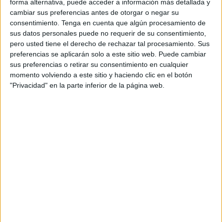
forma alternativa, puede acceder a información más detallada y
los grupos vulnerables
, hacia donde está centrada la
cambiar sus preferencias antes de otorgar o negar su
vigilancia, mientras que el resto de la población poco a
consentimiento.
Tenga en cuenta que algún procesamiento de
sus datos personales puede no requerir de su consentimiento,
poco está volviendo a esa ansiada normalidad con todo lo
pero usted tiene el derecho de rechazar tal procesamiento. Sus
que esto conlleva en diferentes ámbitos.
preferencias se aplicarán solo a este sitio web. Puede cambiar
sus preferencias o retirar su consentimiento en cualquier
Y precisamente, dentro de la
nueva estrategia covid
,
momento volviendo a este sitio y haciendo clic en el botón
estando el control más orientado a las personas de
"Privacidad" en la parte inferior de la página web.
colectivos vulnerables y a las de ámbito vulnerable
(centros sanitarios, sociosanitarios, centro penitenciario),
es importante recordar que el
Punto Covid
también ha
pasado a cumplir un rol que aunque es igualmente
importante, está centrado en ese protocolo que
experimentó un cambio el pasado 23 de marzo.
Fue a partir del lunes 25 de abril cuando el Punto Covid
comenzó a funcionar en el Hospital Militar, un traslado
desde la explanada de Loma Colmenar (donde desde
noviembre de 2020 se realizaron más de 84.000 pruebas)