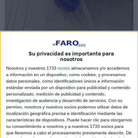
Su privacidad es importante para
nosotros
Imagen de archivo
Nosotros y nuestros 1733
socios
almacenamos y/o accedemos
a información en un dispositivo, como cookies, y procesamos
datos personales, como identificadores únicos e información
estándar enviada por un dispositivo para publicidad y contenido
personalizado, medición de publicidad y contenido,
Los tiempos de
pandemia
están siendo más llevaderos y
investigación de audiencia y desarrollo de servicios.
Con su
los procedimientos han cambiado en función de unas
permiso, nosotros y nuestros socios podemos utilizar datos de
cifras que, aunque en ocasiones generan algún que otro
localización geográfica precisa e identificación mediante las
sobresalto en Ceuta, en líneas generales dan buenas
características de dispositivos. Puede hacer clic para otorgarnos
su consentimiento a nosotros y a nuestros 1733 socios para
señales. La flexibilización ha sido el paso lógico, pero con
que llevemos a cabo el procesamiento previamente descrito. De
cautela, y en estos momentos
la atención está puesta en