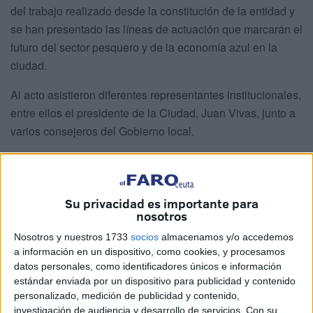
del trabajo realizado desde la constitución de la entidad y
se han presentado las líneas de actuación que marcarán el
futuro del sector pesquero y de la economía azul en la
ciudad.
Al acto asistieron diferentes representantes institucionales,
entre ellos el presidente de la Ciudad, Juan Vivas, junto a
varios consejeros del Gobierno local.
Durante la jornada, el presidente del GALPCE,
Mehdi
Amin
, hizo un repaso de los principales proyectos
impulsados desde la creación del grupo y defendió el
Su privacidad es importante para
modelo de gestión desarrollado en Ceuta, que ya
nosotros
despierta el interés de otros territorios.
Nosotros y nuestros 1733
socios
almacenamos y/o accedemos
a información en un dispositivo, como cookies, y procesamos
datos personales, como identificadores únicos e información
estándar enviada por un dispositivo para publicidad y contenido
personalizado, medición de publicidad y contenido,
investigación de audiencia y desarrollo de servicios.
Con su