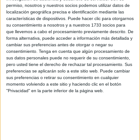
permiso, nosotros y nuestros socios podemos utilizar datos de
localización geográfica precisa e identificación mediante las
características de dispositivos. Puede hacer clic para otorgarnos
su consentimiento a nosotros y a nuestros 1733 socios para
que llevemos a cabo el procesamiento previamente descrito. De
forma alternativa, puede acceder a información más detallada y
cambiar sus preferencias antes de otorgar o negar su
consentimiento.
Tenga en cuenta que algún procesamiento de
sus datos personales puede no requerir de su consentimiento,
Un proyecto que nació en 2022
pero usted tiene el derecho de rechazar tal procesamiento. Sus
preferencias se aplicarán solo a este sitio web. Puede cambiar
sus preferencias o retirar su consentimiento en cualquier
El responsable del GALP recordó que la iniciativa
momento volviendo a este sitio y haciendo clic en el botón
comenzó a gestarse en 2022 con el objetivo de que Ceuta
"Privacidad" en la parte inferior de la página web.
pudiera acceder a los fondos europeos destinados al
desarrollo de las zonas pesqueras. Tras reunir inicialmente
a cinco entidades vinculadas al mar, el proyecto fue
creciendo hasta integrar a 38 organizaciones relacionadas
con la
economía azul.