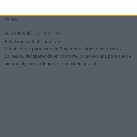
Basta de mentiras
comentó:
hace 1 mes
Humo.
Luis
comentó:
hace 1 mes
Esto tiene un tufillo mas raro ...........
Y tanta gente para ver esto ? Ayer que estaban aburridos ?
La pesca, desaparecida en combate, como excusa para que se
pierdan algunos milloncejos de un lado para otro.