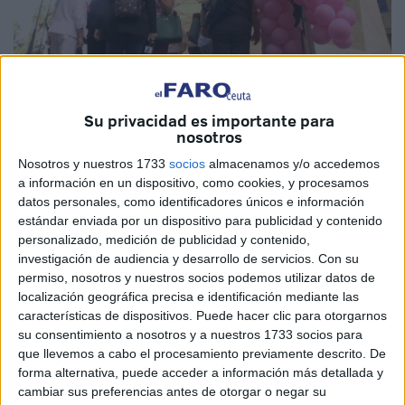
Su privacidad es importante para
nosotros
La pandemia del covid-19 ha paralizado casi todo, pero
Nosotros y nuestros 1733
socios
almacenamos y/o accedemos
a información en un dispositivo, como cookies, y procesamos
hay muchas cosas que no se deberían de haber parado,
datos personales, como identificadores únicos e información
pues las consecuencias pueden ser fatales para la salud.
estándar enviada por un dispositivo para publicidad y contenido
personalizado, medición de publicidad y contenido,
A día de hoy hay multitud de negocios abiertos, pero en
investigación de audiencia y desarrollo de servicios.
Con su
cambio todavía Sanidad del Ayuntamiento no ha
permiso, nosotros y nuestros socios podemos utilizar datos de
reanudado (nunca se debería de haber parado, o de
localización geográfica precisa e identificación mediante las
características de dispositivos. Puede hacer clic para otorgarnos
haberse parado tenía que haber sido por el mínimo tiempo)
su consentimiento a nosotros y a nuestros 1733 socios para
el programa de detección precoz del cáncer de mama para
que llevemos a cabo el procesamiento previamente descrito. De
las mujeres.
forma alternativa, puede acceder a información más detallada y
cambiar sus preferencias antes de otorgar o negar su