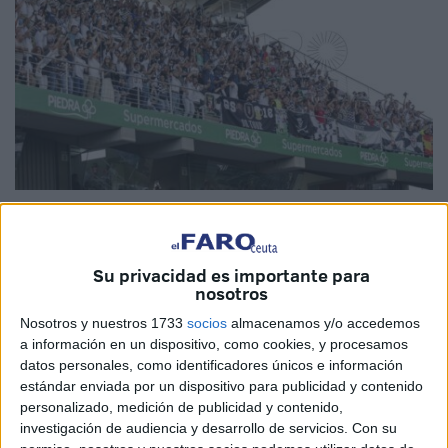
Imagen de archivo
Su privacidad es importante para
nosotros
La AD Ceuta FC jugará contra el Granada CF
este
Nosotros y nuestros 1733
socios
almacenamos y/o accedemos
domingo 7 de diciembre a las 21:00 horas
. El club local
a información en un dispositivo, como cookies, y procesamos
ha habilitado 600 butacas visitantes, a un precio de 25€. El
datos personales, como identificadores únicos e información
estándar enviada por un dispositivo para publicidad y contenido
choque correspondiente a la jornada 17 de La Liga
personalizado, medición de publicidad y contenido,
Hypermotion.
investigación de audiencia y desarrollo de servicios.
Con su