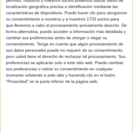
permiso, nosotros y nuestros socios podemos utilizar datos de
Desde este lunes 1 de diciembre a las 17:00 de la tarde,
localización geográfica precisa e identificación mediante las
se podrán
solicitar las entradas de manera online
en el
características de dispositivos. Puede hacer clic para otorgarnos
apartado ‘experiencias’ de la web de
su consentimiento a nosotros y a nuestros 1733 socios para
que llevemos a cabo el procesamiento previamente descrito. De
https://adceutafc.compralaentrada.com/ .
forma alternativa, puede acceder a información más detallada y
cambiar sus preferencias antes de otorgar o negar su
Exclusivo para abonados y
consentimiento.
Tenga en cuenta que algún procesamiento de
simpatizantes
sus datos personales puede no requerir de su consentimiento,
pero usted tiene el derecho de rechazar tal procesamiento. Sus
preferencias se aplicarán solo a este sitio web. Puede cambiar
La venta de entradas será exclusivamente
para
sus preferencias o retirar su consentimiento en cualquier
aficionados abonados y simpatizantes
. Cada abonado
momento volviendo a este sitio y haciendo clic en el botón
"Privacidad" en la parte inferior de la página web.
o simpatizante tiene derecho a comprar hasta un máximo
de 2 entradas en total, siendo la otra también para
abonado o simpatizante.
La venta de entradas online estará disponible hasta el
miércoles a las 20:00 horas o hasta fin de existencias.