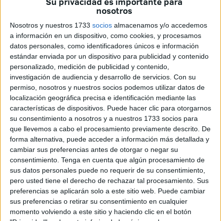
Su privacidad es importante para
nosotros
Nosotros y nuestros 1733
socios
almacenamos y/o accedemos
a información en un dispositivo, como cookies, y procesamos
datos personales, como identificadores únicos e información
Fotos: Reduan Ben Zakour
estándar enviada por un dispositivo para publicidad y contenido
personalizado, medición de publicidad y contenido,
investigación de audiencia y desarrollo de servicios.
Con su
permiso, nosotros y nuestros socios podemos utilizar datos de
localización geográfica precisa e identificación mediante las
Los alumnos del colegio del Príncipe Alfonso, el ‘Reina
características de dispositivos. Puede hacer clic para otorgarnos
Sofía’, han celebrado su fiesta de graduación, con la
su consentimiento a nosotros y a nuestros 1733 socios para
tradicional imposición de bandas. Los pequeños han
que llevemos a cabo el procesamiento previamente descrito. De
disfrutado de esta jornada muy especial en sus vidas, que
forma alternativa, puede acceder a información más detallada y
cambiar sus preferencias antes de otorgar o negar su
supone un paso importante porque ya pasan a Primaria.
consentimiento.
Tenga en cuenta que algún procesamiento de
sus datos personales puede no requerir de su consentimiento,
Los padres han asistido emocionados a este acto, en el
pero usted tiene el derecho de rechazar tal procesamiento. Sus
que los pequeños han disfrutado junto a unos profesores
preferencias se aplicarán solo a este sitio web. Puede cambiar
que se han esforzado, y mucho, en prepararlos
sus preferencias o retirar su consentimiento en cualquier
adecuadamente.
momento volviendo a este sitio y haciendo clic en el botón