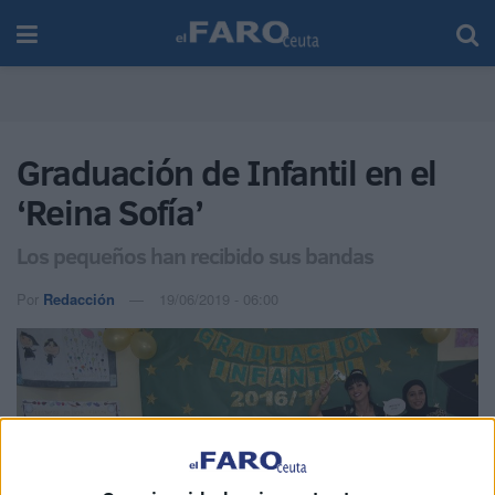
Graduación de Infantil en el
‘Reina Sofía’
Los pequeños han recibido sus bandas
Por
Redacción
19/06/2019 - 06:00