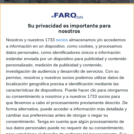
Imagen cedida
Su privacidad es importante para
nosotros
Nosotros y nuestros 1733
socios
almacenamos y/o accedemos
a información en un dispositivo, como cookies, y procesamos
Siento un gran malestar, lloro de mi gran dolor, el que me
datos personales, como identificadores únicos e información
estándar enviada por un dispositivo para publicidad y contenido
produce ver a nuestro Señor, en esa cama donde ha
personalizado, medición de publicidad y contenido,
quedado tras su pasión. La muerte no es el final, tampoco
investigación de audiencia y desarrollo de servicios.
Con su
el principio, es donde cada humano debe de llegar, tras el
permiso, nosotros y nuestros socios podemos utilizar datos de
paso por este lugar tan agradable, el de nuestro Planeta
localización geográfica precisa e identificación mediante las
características de dispositivos. Puede hacer clic para otorgarnos
llamado Tierra.
su consentimiento a nosotros y a nuestros 1733 socios para
que llevemos a cabo el procesamiento previamente descrito. De
Y el Padre lo acogió y estará a la diestra, mientras que los
forma alternativa, puede acceder a información más detallada y
que estamos observando quedamos con una incógnita,
cambiar sus preferencias antes de otorgar o negar su
serás nuestro Amor, o el tuyo el que nos mira.
consentimiento.
Tenga en cuenta que algún procesamiento de
sus datos personales puede no requerir de su consentimiento,
Yo pecador, que te admiro, me siento destrozado
pero usted tiene el derecho de rechazar tal procesamiento. Sus