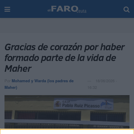
Gracias de corazón por haber
formado parte de la vida de
Maher
Por
Mohamed y Warda (los padres de
18/06/2026 -
Maher)
16:32