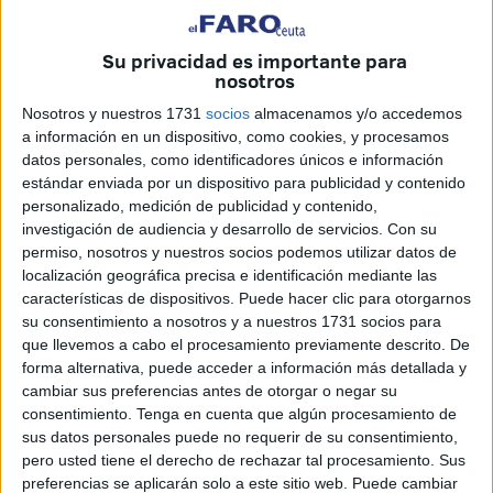
Su privacidad es importante para
nosotros
Nosotros y nuestros 1731
socios
almacenamos y/o accedemos
a información en un dispositivo, como cookies, y procesamos
datos personales, como identificadores únicos e información
estándar enviada por un dispositivo para publicidad y contenido
Imagen de archivo
personalizado, medición de publicidad y contenido,
investigación de audiencia y desarrollo de servicios.
Con su
permiso, nosotros y nuestros socios podemos utilizar datos de
localización geográfica precisa e identificación mediante las
Queremos expresar nuestro más sincero agradecimiento a
características de dispositivos. Puede hacer clic para otorgarnos
su consentimiento a nosotros y a nuestros 1731 socios para
la seño Mara y al profe José María Vergara, del Colegio
que llevemos a cabo el procesamiento previamente descrito. De
Pablo Ruiz Picasso de Benzú, por todo el cariño, la
forma alternativa, puede acceder a información más detallada y
paciencia y el buen trato que han tenido con nuestro hijo
cambiar sus preferencias antes de otorgar o negar su
Maher.
consentimiento.
Tenga en cuenta que algún procesamiento de
sus datos personales puede no requerir de su consentimiento,
Durante este tiempo han cuidado de él con dedicación y
pero usted tiene el derecho de rechazar tal procesamiento. Sus
preferencias se aplicarán solo a este sitio web. Puede cambiar
comprensión, ayudándole en su camino y haciéndole