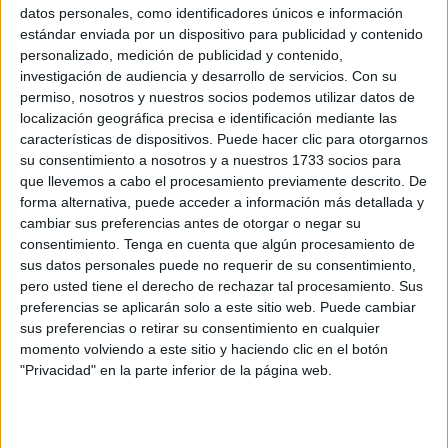
datos personales, como identificadores únicos e información
Será el
27 de septiembre a las 20.00 horas
cuando los
estándar enviada por un dispositivo para publicidad y contenido
protagonistas de esta obra, Fernando Albizu, Álvaro
personalizado, medición de publicidad y contenido,
investigación de audiencia y desarrollo de servicios.
Con su
Quintana y Gloria Albalate, pisen las
tablas del Revellín
permiso, nosotros y nuestros socios podemos utilizar datos de
dispuestos a darlo todo ante su público caballa, quienes
localización geográfica precisa e identificación mediante las
ya pueden adquirir las entradas
tanto en la taquilla del
características de dispositivos. Puede hacer clic para otorgarnos
teatro como en la página web.
su consentimiento a nosotros y a nuestros 1733 socios para
que llevemos a cabo el procesamiento previamente descrito. De
Las mismas tienen un
precio que oscila entre los 12 y
forma alternativa, puede acceder a información más detallada y
cambiar sus preferencias antes de otorgar o negar su
los 5€,
dependiendo de la ubicación. De este modo, las
consentimiento.
Tenga en cuenta que algún procesamiento de
entradas
para disfrutar de la puesta en escena de
sus datos personales puede no requerir de su consentimiento,
‘Goteras’ en el patio anterior tienen un precio de 12€,
pero usted tiene el derecho de rechazar tal procesamiento. Sus
mientras que en el patio posterior el precio es de 10€, en el
preferencias se aplicarán solo a este sitio web. Puede cambiar
sus preferencias o retirar su consentimiento en cualquier
palco de 8€ y en la zona de visibilidad reducida de 5€.
momento volviendo a este sitio y haciendo clic en el botón
"Privacidad" en la parte inferior de la página web.
Asimismo, habrá
descuentos para los colectivos
habituales
, entre los que se encuentran las personas de la
Tercera Edad, las Familias Numerosas, los niños o los que