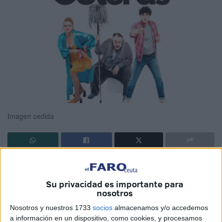
Imagen cedida
La compañía de teatro
Producciones 099 Artes
Escénicas
recalará este mes de septiembre en el
Teatro
Su privacidad es importante para
Auditorio del Revellín
, en Ceuta. Concretamente, lo hará
nosotros
con
‘Goteras’
, una obra que lleva girando desde marzo de
Nosotros y nuestros 1733
socios
almacenamos y/o accedemos
2024 y
que no deja de cosechar éxitos
.
a información en un dispositivo, como cookies, y procesamos