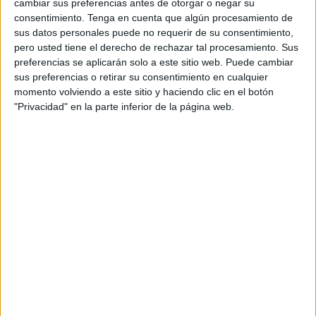
cambiar sus preferencias antes de otorgar o negar su
El trencillas ha dirigido un total de cinco compromisos esta
consentimiento.
Tenga en cuenta que algún procesamiento de
campaña. Dos de la 2ª División Andaluza, con derrotas
sus datos personales puede no requerir de su consentimiento,
para el equipo local. Uno en División de Honor juvenil
pero usted tiene el derecho de rechazar tal procesamiento. Sus
grupo IV, con victoria del Recreativo de Huelva por 2-3
preferencias se aplicarán solo a este sitio web. Puede cambiar
sus preferencias o retirar su consentimiento en cualquier
ante el Nervión y otro del grupo XIV de Liga Nacional
momento volviendo a este sitio y haciendo clic en el botón
Juvenil, con el triunfo del Tomares por 2-0 frente a la PD
"Privacidad" en la parte inferior de la página web.
Rociera.
En cuanto, al enfrentamiento de Tercera División, el
Ciudad de Lucena por la mínima frente al San Roque de
Lepe.
Por números, el colegiado ha mostrado un total de 19
amarillas y una roja. Repartidas entre los locales y
visitantes, diez para los primeros y nueve para los
segundos.
El único precedente de González Páez con el Ceuta se