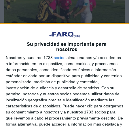
Su privacidad es importante para
nosotros
Nosotros y nuestros 1733
socios
almacenamos y/o accedemos
San Roque de Lepe
a información en un dispositivo, como cookies, y procesamos
datos personales, como identificadores únicos e información
estándar enviada por un dispositivo para publicidad y contenido
personalizado, medición de publicidad y contenido,
investigación de audiencia y desarrollo de servicios.
Con su
La
AD Ceuta
ya conoce el colegiado que dirigirá
su
permiso, nosotros y nuestros socios podemos utilizar datos de
encuentro
de este domingo en el estadio ‘Alfonso
localización geográfica precisa e identificación mediante las
Murube’. El designado es el sevillano Gonzalo González
características de dispositivos. Puede hacer clic para otorgarnos
Páez, que hasta el momento sólo ha pitado un encuentro
su consentimiento a nosotros y a nuestros 1733 socios para
que llevemos a cabo el procesamiento previamente descrito. De
del grupo X de Tercera División.
forma alternativa, puede acceder a información más detallada y